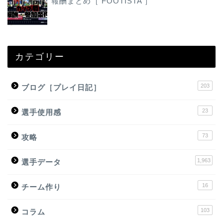
報酬まとめ［ FOOTISTA ］
カテゴリー
203
ブログ［プレイ日記］
23
選手使用感
73
攻略
1,963
選手データ
16
チーム作り
103
コラム