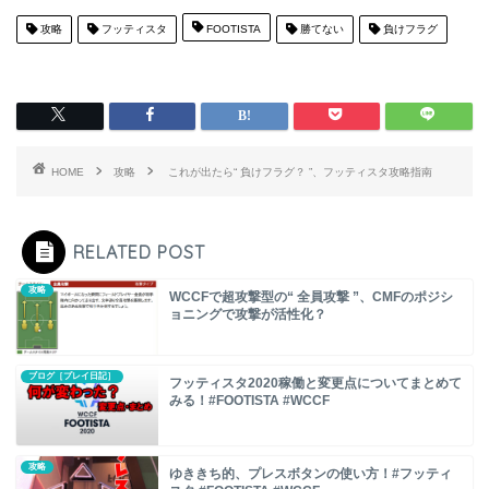
攻略
フッティスタ
FOOTISTA
勝てない
負けフラグ
HOME
攻略
これが出たら“ 負けフラグ？ ”、フッティスタ攻略指南
RELATED POST
攻略
WCCFで超攻撃型の“ 全員攻撃 ”、CMFのポジシ
ョニングで攻撃が活性化？
ブログ［プレイ日記］
フッティスタ2020稼働と変更点についてまとめて
みる！#FOOTISTA #WCCF
攻略
ゆききち的、プレスボタンの使い方！#フッティ