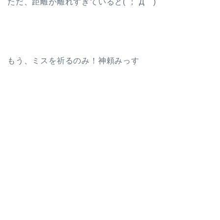
ただ、距離が離れすぎていると( ；´Д｀)
もう、ミスを祈るのみ！神頼みっす