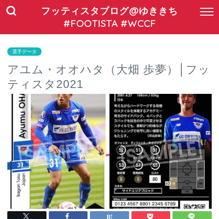
フッティスタブログ@ゆききち
#FOOTISTA #WCCF
選手データ
アユム・オオハタ（大畑 歩夢）│フッ
ティスタ2021