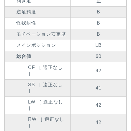
利き足
左
逆足精度
B
怪我耐性
B
モチベーション安定度
B
メインポジション
LB
総合値
60
CF ［ 適正なし
42
］
SS ［ 適正なし
41
］
LW ［ 適正なし
42
］
RW ［ 適正なし
42
］