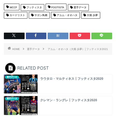
WCCF
フッティスタ
FOOTISTA
選手データ
カードリスト
サガン鳥栖
アユム・オオハタ
大畑 歩夢
HOME
選手データ
アユム・オオハタ（大畑 歩夢）│フッティスタ2021
RELATED POST
選手データ
ラウタロ・マルティネス┃フッティスタ2020
選手データ
クレマン・ラングレ┃フッティスタ2020