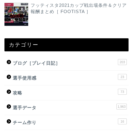
フッティスタ2021カップ戦出場条件＆クリア
報酬まとめ［ FOOTISTA ］
カテゴリー
203
ブログ［プレイ日記］
23
選手使用感
73
攻略
1,963
選手データ
16
チーム作り