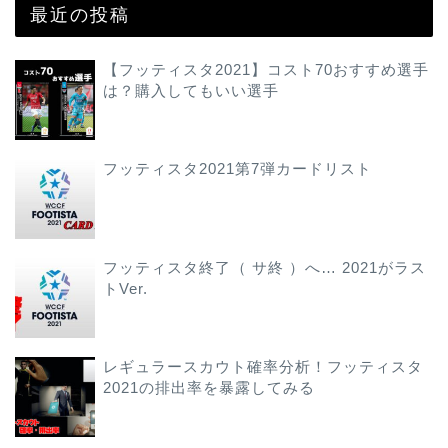
最近の投稿
【フッティスタ2021】コスト70おすすめ選手
は？購入してもいい選手
フッティスタ2021第7弾カードリスト
フッティスタ終了（ サ終 ）へ… 2021がラス
トVer.
レギュラースカウト確率分析！フッティスタ
2021の排出率を暴露してみる