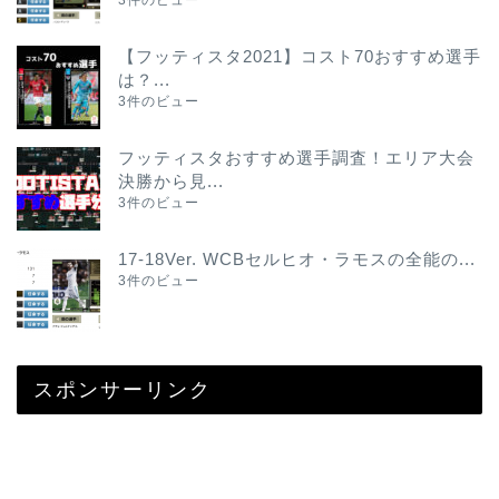
【フッティスタ2021】コスト70おすすめ選手
は？...
3件のビュー
フッティスタおすすめ選手調査！エリア大会
決勝から見...
3件のビュー
17-18Ver. WCBセルヒオ・ラモスの全能の...
3件のビュー
スポンサーリンク