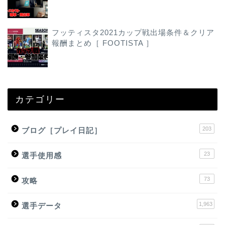
フッティスタ2021カップ戦出場条件＆クリア
報酬まとめ［ FOOTISTA ］
カテゴリー
203
ブログ［プレイ日記］
23
選手使用感
73
攻略
1,963
選手データ