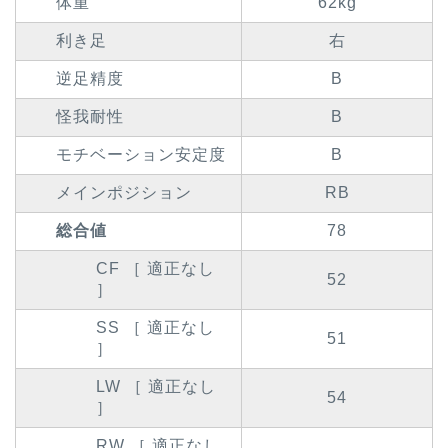
体重
62kg
利き足
右
逆足精度
B
怪我耐性
B
モチベーション安定度
B
メインポジション
RB
総合値
78
CF ［ 適正なし
52
］
SS ［ 適正なし
51
］
LW ［ 適正なし
54
］
RW ［ 適正なし