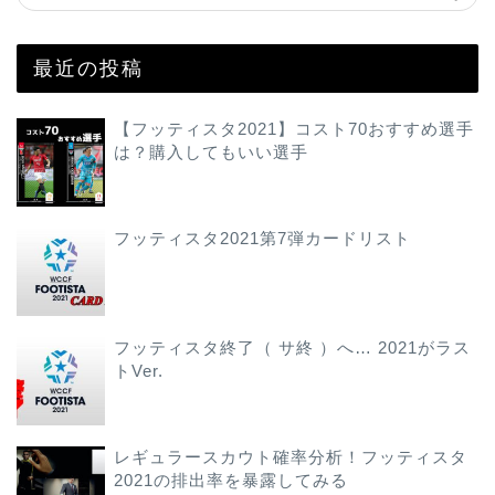
最近の投稿
【フッティスタ2021】コスト70おすすめ選手
は？購入してもいい選手
フッティスタ2021第7弾カードリスト
フッティスタ終了（ サ終 ）へ… 2021がラス
トVer.
レギュラースカウト確率分析！フッティスタ
2021の排出率を暴露してみる