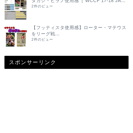
タカシ・ヒラノ使用感［ WCCF 17-18 JA...
2件のビュー
【フッティスタ使用感】ローター・マテウス
をリーグ戦...
2件のビュー
スポンサーリンク