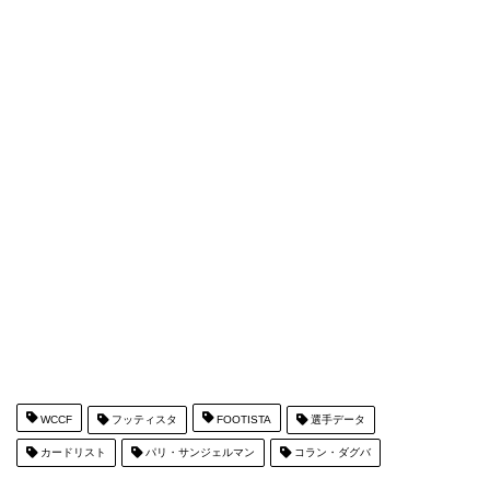
WCCF
フッティスタ
FOOTISTA
選手データ
カードリスト
パリ・サンジェルマン
コラン・ダグバ