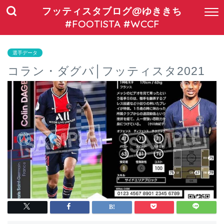
フッティスタブログ@ゆききち
#FOOTISTA #WCCF
選手データ
コラン・ダグバ│フッティスタ2021