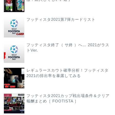
フッティスタ2021第7弾カードリスト
フッティスタ終了（ サ終 ）へ… 2021がラス
トVer.
レギュラースカウト確率分析！フッティスタ
2021の排出率を暴露してみる
フッティスタ2021カップ戦出場条件＆クリア
報酬まとめ［ FOOTISTA ］