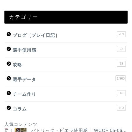
カテゴリー
203
ブログ［プレイ日記］
23
選手使用感
73
攻略
1,963
選手データ
16
チーム作り
103
コラム
人気コンテンツ
パトリック・ビエラ使用感［ WCCF 05-06...