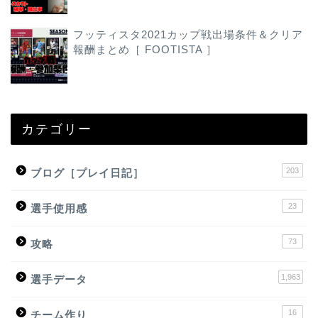
フッティスタ2021カップ戦出場条件＆クリア
報酬まとめ［ FOOTISTA ］
カテゴリー
203
ブログ［プレイ日記］
23
選手使用感
73
攻略
1,963
選手データ
16
チーム作り