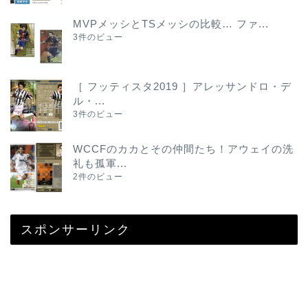
MVPメッシとTSメッシの比較… ファ...
3件のビュー
［ フッティスタ2019 ］アレッサンドロ・デ
ル・...
3件のビュー
WCCFのカカとその仲間たち！アウェイの洗
礼も孤軍...
2件のビュー
スポンサーリンク