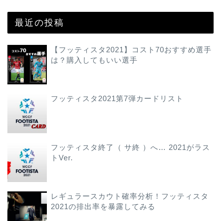
最近の投稿
【フッティスタ2021】コスト70おすすめ選手
は？購入してもいい選手
フッティスタ2021第7弾カードリスト
フッティスタ終了（ サ終 ）へ… 2021がラス
トVer.
レギュラースカウト確率分析！フッティスタ
2021の排出率を暴露してみる