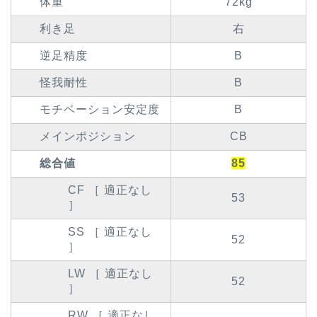
体重
72kg
利き足
右
逆足精度
B
怪我耐性
B
モチベーション安定度
B
メインポジション
CB
総合値
85
CF ［ 適正なし
53
］
SS ［ 適正なし
52
］
LW ［ 適正なし
52
］
RW ［ 適正なし