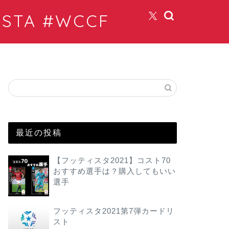
TA #WCCF
最近の投稿
【フッティスタ2021】コスト70
おすすめ選手は？購入してもいい
選手
フッティスタ2021第7弾カードリ
スト