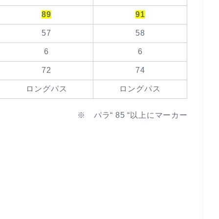
89
91
57
58
6
6
72
74
ロングパス
ロングパス
※ パラ“ 85 “以上にマーカー