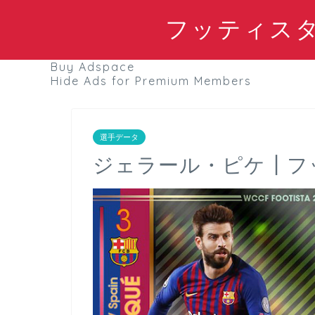
フッティスタブ
Buy Adspace
Hide Ads for Premium Members
選手データ
ジェラール・ピケ┃フッ