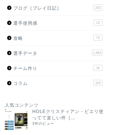
ブログ［プレイ日記］
203
選手使用感
23
攻略
73
選手データ
1,963
チーム作り
16
コラム
103
人気コンテンツ
HOLEクリスティアン・ビエリ使
ってて楽しい件［...
3件のビュー