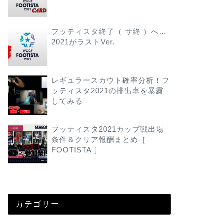
フッティスタ終了（ サ終 ）へ…
2021がラストVer.
レギュラースカウト確率分析！フ
ッティスタ2021の排出率を暴露
してみる
フッティスタ2021カップ戦出場
条件＆クリア報酬まとめ［
FOOTISTA ］
カテゴリー