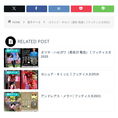
HOME
選手データ
ゴウトク・サカイ（酒井 高徳）│フッティスタ2021
RELATED POST
選手データ
タツヤ・ハセガワ（長谷川 竜也）┃フッティスタ
2020
選手データ
ヨシュア・キミッヒ┃フッティスタ2019
選手データ
アンドレアス・メラー│フッティスタ2021