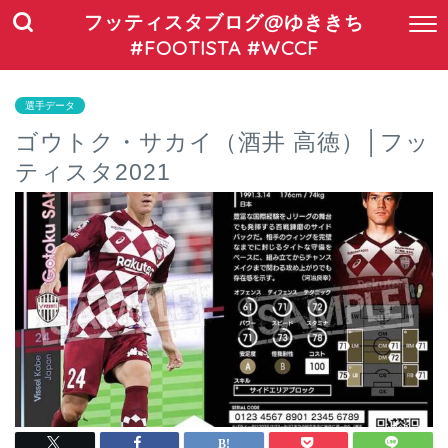
フッティスタブログ@ゆききち
#FOOTISTA #WCCF
選手データ
ゴウトク・サカイ（酒井 高徳）│フッ
ティスタ2021