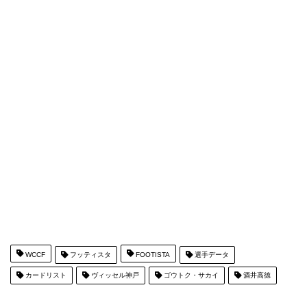
WCCF
フッティスタ
FOOTISTA
選手データ
カードリスト
ヴィッセル神戸
ゴウトク・サカイ
酒井高徳