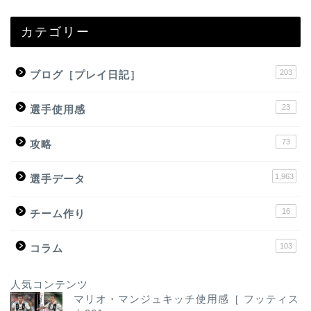
カテゴリー
203
ブログ［プレイ日記］
23
選手使用感
73
攻略
1,963
選手データ
16
チーム作り
103
コラム
人気コンテンツ
マリオ・マンジュキッチ使用感［ フッティス