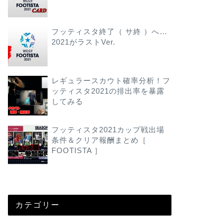
フッティスタ終了（ サ終 ）へ…
2021がラストVer.
レギュラースカウト確率分析！フ
ッティスタ2021の排出率を暴露
してみる
フッティスタ2021カップ戦出場
条件＆クリア報酬まとめ［
FOOTISTA ］
カテゴリー