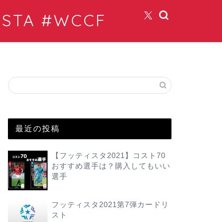
TA #WCCF
最近の投稿
【フッティスタ2021】コスト70
おすすめ選手は？購入してもいい
選手
フッティスタ2021第7弾カードリ
スト