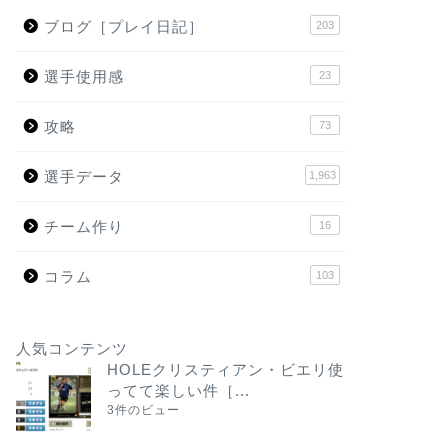
ブログ［プレイ日記］
203
選手使用感
23
攻略
73
選手データ
1,963
チーム作り
16
コラム
103
人気コンテンツ
HOLEクリスティアン・ビエリ使
ってて楽しい件［...
3件のビュー