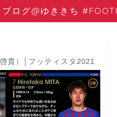
ログ@ゆききち #FOOTIS
啓貴）│フッティスタ2021