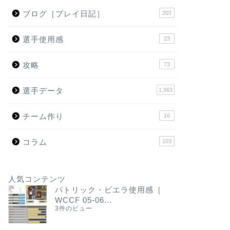
ブログ［プレイ日記］
203
選手使用感
23
攻略
73
選手データ
1,963
チーム作り
16
コラム
103
人気コンテンツ
パトリック・ビエラ使用感［
WCCF 05-06...
3件のビュー