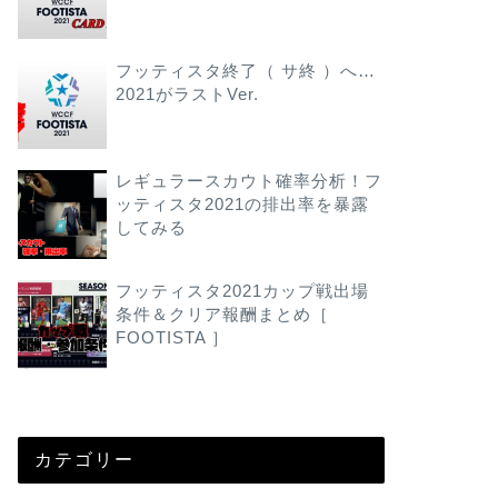
フッティスタ終了（ サ終 ）へ…
2021がラストVer.
レギュラースカウト確率分析！フ
ッティスタ2021の排出率を暴露
してみる
フッティスタ2021カップ戦出場
条件＆クリア報酬まとめ［
FOOTISTA ］
カテゴリー