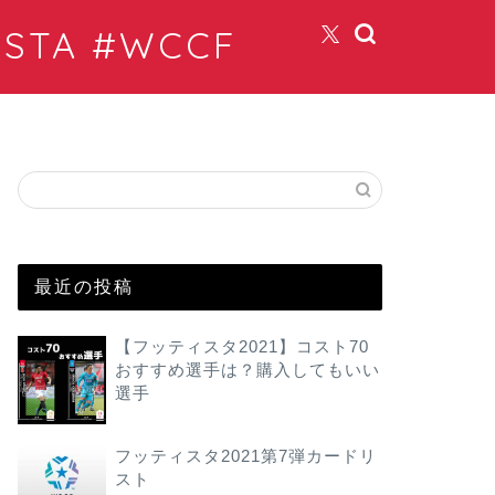
TA #WCCF
最近の投稿
【フッティスタ2021】コスト70
おすすめ選手は？購入してもいい
選手
フッティスタ2021第7弾カードリ
スト