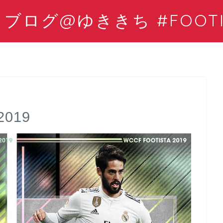
ログ@ゆききち #FOOTIS
019