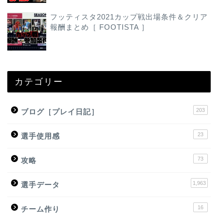
フッティスタ2021カップ戦出場条件＆クリア
報酬まとめ［ FOOTISTA ］
カテゴリー
203
ブログ［プレイ日記］
23
選手使用感
73
攻略
1,963
選手データ
16
チーム作り