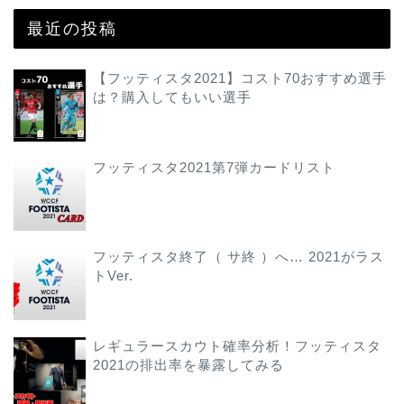
最近の投稿
【フッティスタ2021】コスト70おすすめ選手
は？購入してもいい選手
フッティスタ2021第7弾カードリスト
フッティスタ終了（ サ終 ）へ… 2021がラス
トVer.
レギュラースカウト確率分析！フッティスタ
2021の排出率を暴露してみる