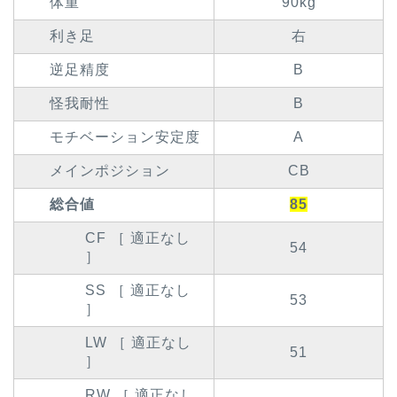
体重
90kg
利き足
右
逆足精度
B
怪我耐性
B
モチベーション安定度
A
メインポジション
CB
総合値
85
CF ［ 適正なし
54
］
SS ［ 適正なし
53
］
LW ［ 適正なし
51
］
RW ［ 適正なし