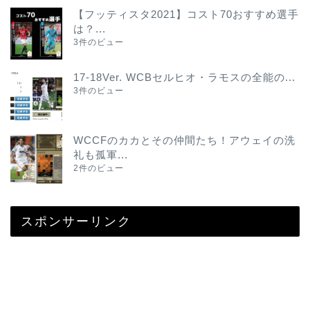
【フッティスタ2021】コスト70おすすめ選手
は？...
3件のビュー
17-18Ver. WCBセルヒオ・ラモスの全能の...
3件のビュー
WCCFのカカとその仲間たち！アウェイの洗
礼も孤軍...
2件のビュー
スポンサーリンク