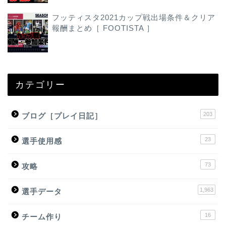
フッティスタ2021カップ戦出場条件＆クリア
報酬まとめ［ FOOTISTA ］
カテゴリー
203
ブログ［プレイ日記］
23
選手使用感
73
攻略
1,963
選手データ
16
チーム作り