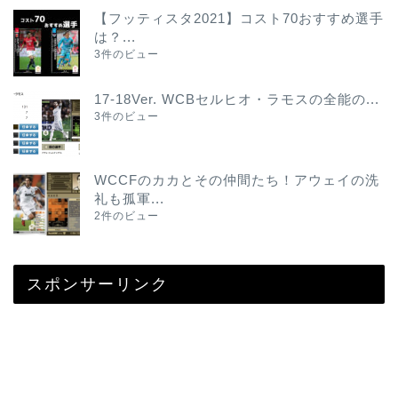
【フッティスタ2021】コスト70おすすめ選手
は？...
3件のビュー
17-18Ver. WCBセルヒオ・ラモスの全能の...
3件のビュー
WCCFのカカとその仲間たち！アウェイの洗
礼も孤軍...
2件のビュー
スポンサーリンク