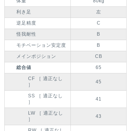
体重
80kg
利き足
左
逆足精度
C
怪我耐性
B
モチベーション安定度
B
メインポジション
CB
総合値
65
CF ［ 適正なし
45
］
SS ［ 適正なし
41
］
LW ［ 適正なし
43
］
RW ［ 適正なし