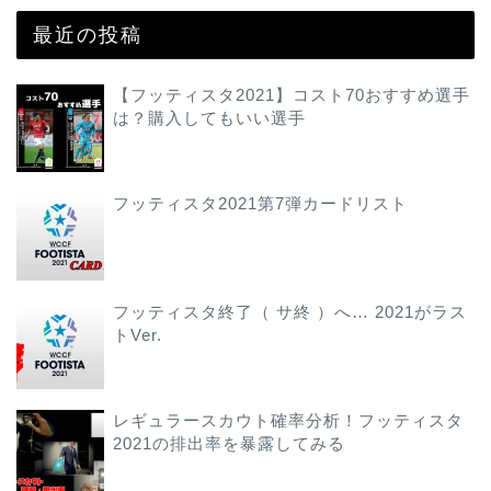
最近の投稿
【フッティスタ2021】コスト70おすすめ選手
は？購入してもいい選手
フッティスタ2021第7弾カードリスト
フッティスタ終了（ サ終 ）へ… 2021がラス
トVer.
レギュラースカウト確率分析！フッティスタ
2021の排出率を暴露してみる