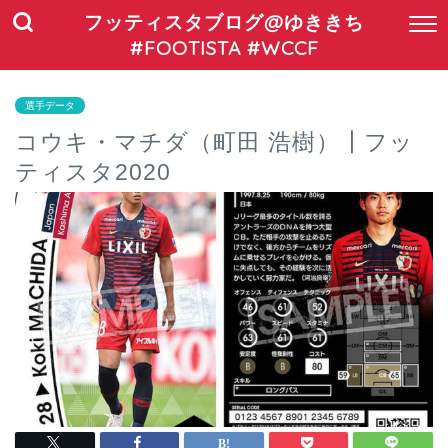
フッティスタブログ@ゆききち
#FOOTISTA #WCCF
選手データ
コウキ・マチダ（町田 浩樹）┃フッ
ティスタ2020