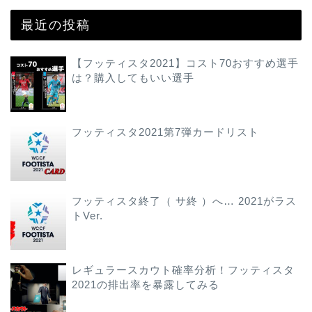
最近の投稿
【フッティスタ2021】コスト70おすすめ選手
は？購入してもいい選手
フッティスタ2021第7弾カードリスト
フッティスタ終了（ サ終 ）へ… 2021がラス
トVer.
レギュラースカウト確率分析！フッティスタ
2021の排出率を暴露してみる