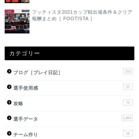
フッティスタ2021カップ戦出場条件＆クリア
報酬まとめ［ FOOTISTA ］
カテゴリー
203
ブログ［プレイ日記］
23
選手使用感
73
攻略
1,963
選手データ
16
チーム作り