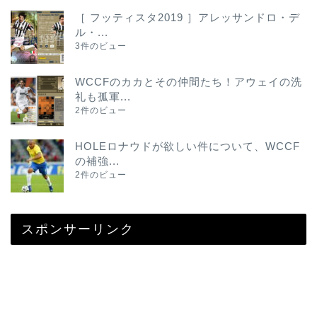
［ フッティスタ2019 ］アレッサンドロ・デ
ル・...
3件のビュー
WCCFのカカとその仲間たち！アウェイの洗
礼も孤軍...
2件のビュー
HOLEロナウドが欲しい件について、WCCF
の補強...
2件のビュー
スポンサーリンク