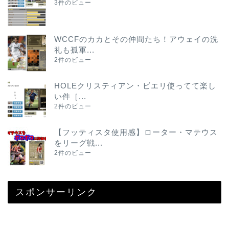
3件のビュー
WCCFのカカとその仲間たち！アウェイの洗
礼も孤軍...
2件のビュー
HOLEクリスティアン・ビエリ使ってて楽し
い件［...
2件のビュー
【フッティスタ使用感】ローター・マテウス
をリーグ戦...
2件のビュー
スポンサーリンク