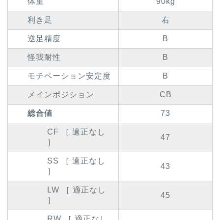
体重
90kg
利き足
右
逆足精度
B
怪我耐性
B
モチベーション安定度
B
メインポジション
CB
総合値
73
CF ［ 適正なし
47
］
SS ［ 適正なし
43
］
LW ［ 適正なし
45
］
RW ［ 適正なし