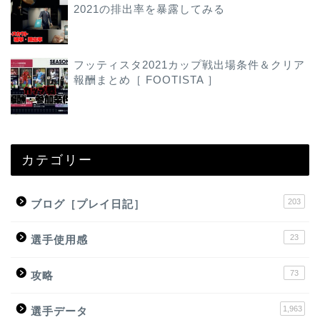
2021の排出率を暴露してみる
フッティスタ2021カップ戦出場条件＆クリア
報酬まとめ［ FOOTISTA ］
カテゴリー
203
ブログ［プレイ日記］
23
選手使用感
73
攻略
1,963
選手データ