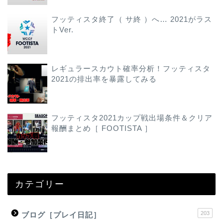
フッティスタ終了（ サ終 ）へ… 2021がラス
トVer.
レギュラースカウト確率分析！フッティスタ
2021の排出率を暴露してみる
フッティスタ2021カップ戦出場条件＆クリア
報酬まとめ［ FOOTISTA ］
カテゴリー
203
ブログ［プレイ日記］