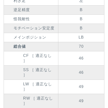
利き足
左
逆足精度
B
怪我耐性
B
モチベーション安定度
B
メインポジション
LB
総合値
70
CF ［ 適正なし
46
］
SS ［ 適正なし
46
］
LW ［ 適正なし
49
］
RW ［ 適正なし
49
］