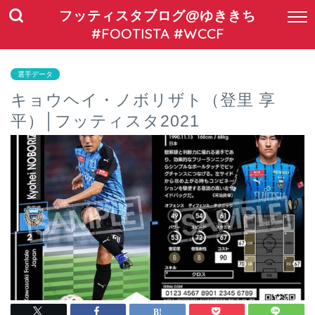
フッティスタブログ@ゆききち
#FOOTISTA #WCCF
選手データ
キョウヘイ・ノボリザト（登里 享
平）│フッティスタ2021