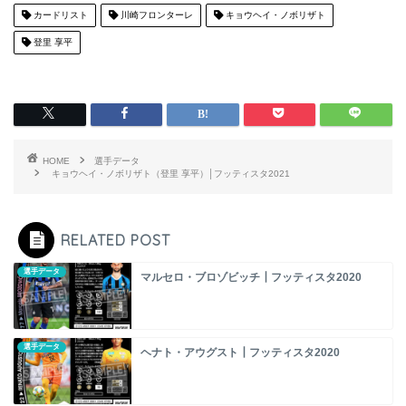
カードリスト
川崎フロンターレ
キョウヘイ・ノボリザト
登里 享平
HOME
選手データ
キョウヘイ・ノボリザト（登里 享平）│フッティスタ2021
RELATED POST
選手データ
マルセロ・ブロゾビッチ┃フッティスタ2020
選手データ
ヘナト・アウグスト┃フッティスタ2020