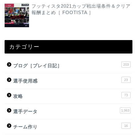
フッティスタ2021カップ戦出場条件＆クリア
報酬まとめ［ FOOTISTA ］
カテゴリー
203
ブログ［プレイ日記］
23
選手使用感
73
攻略
1,963
選手データ
16
チーム作り