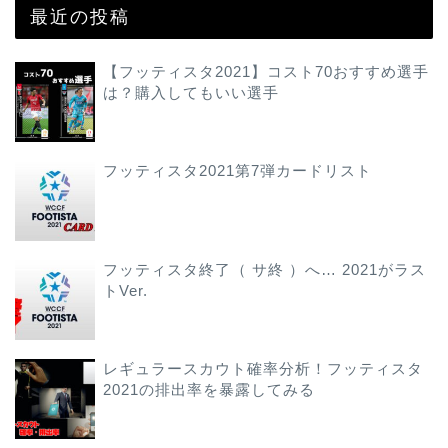
最近の投稿
【フッティスタ2021】コスト70おすすめ選手
は？購入してもいい選手
フッティスタ2021第7弾カードリスト
フッティスタ終了（ サ終 ）へ… 2021がラス
トVer.
レギュラースカウト確率分析！フッティスタ
2021の排出率を暴露してみる