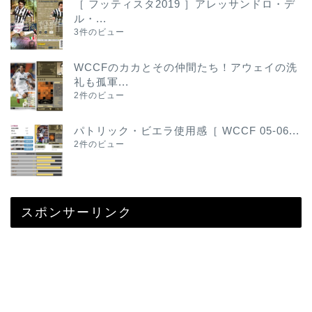
［ フッティスタ2019 ］アレッサンドロ・デ
ル・...
3件のビュー
WCCFのカカとその仲間たち！アウェイの洗
礼も孤軍...
2件のビュー
パトリック・ビエラ使用感［ WCCF 05-06...
2件のビュー
スポンサーリンク