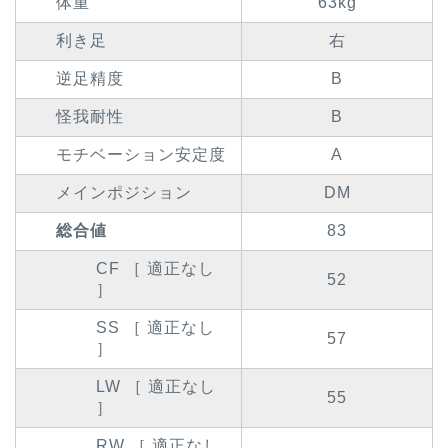
体重
63kg
利き足
右
逆足精度
B
怪我耐性
B
モチベーション安定度
A
メインポジション
DM
総合値
83
CF ［ 適正なし
52
］
SS ［ 適正なし
57
］
LW ［ 適正なし
55
］
RW ［ 適正なし