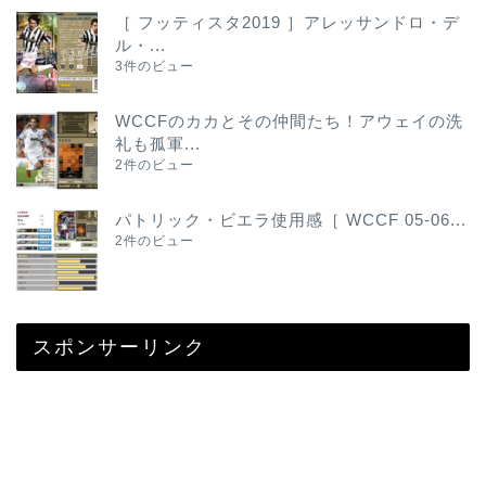
［ フッティスタ2019 ］アレッサンドロ・デ
ル・...
3件のビュー
WCCFのカカとその仲間たち！アウェイの洗
礼も孤軍...
2件のビュー
パトリック・ビエラ使用感［ WCCF 05-06...
2件のビュー
スポンサーリンク