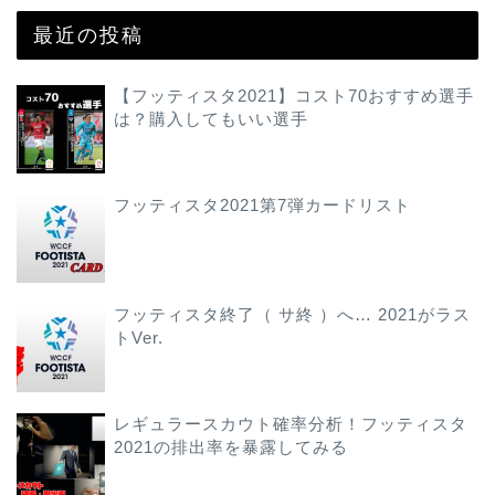
最近の投稿
【フッティスタ2021】コスト70おすすめ選手
は？購入してもいい選手
フッティスタ2021第7弾カードリスト
フッティスタ終了（ サ終 ）へ… 2021がラス
トVer.
レギュラースカウト確率分析！フッティスタ
2021の排出率を暴露してみる