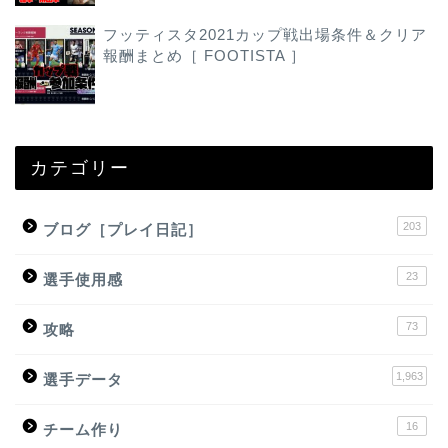
フッティスタ2021カップ戦出場条件＆クリア
報酬まとめ［ FOOTISTA ］
カテゴリー
203
ブログ［プレイ日記］
23
選手使用感
73
攻略
1,963
選手データ
16
チーム作り