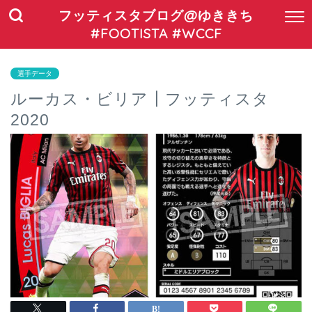
フッティスタブログ@ゆききち
#FOOTISTA #WCCF
選手データ
ルーカス・ビリア┃フッティスタ
2020