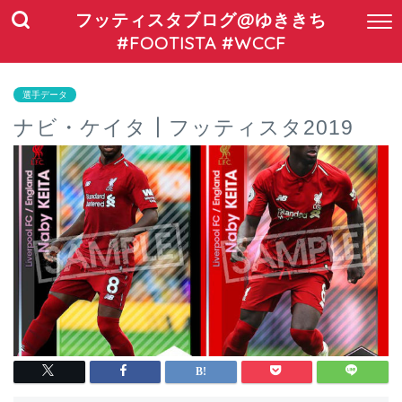
フッティスタブログ@ゆききち
#FOOTISTA #WCCF
選手データ
ナビ・ケイタ┃フッティスタ2019