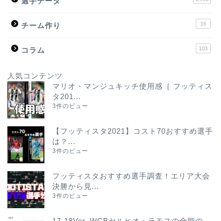
選手データ
16
チーム作り
103
コラム
人気コンテンツ
マリオ・マンジュキッチ使用感［ フッティス
タ201...
3件のビュー
【フッティスタ2021】コスト70おすすめ選手
は？...
3件のビュー
フッティスタおすすめ選手調査！エリア大会
決勝から見...
3件のビュー
17-18Ver. WCBセルヒオ・ラモスの全能の...