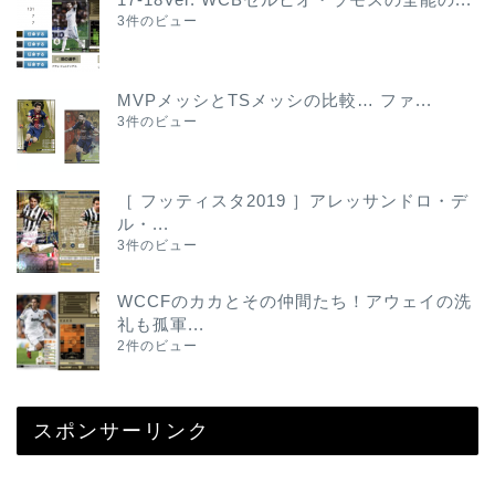
3件のビュー
MVPメッシとTSメッシの比較… ファ...
3件のビュー
［ フッティスタ2019 ］アレッサンドロ・デ
ル・...
3件のビュー
WCCFのカカとその仲間たち！アウェイの洗
礼も孤軍...
2件のビュー
スポンサーリンク