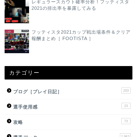
レギュラースカウト確率分析！フッティスタ
2021の排出率を暴露してみる
フッティスタ2021カップ戦出場条件＆クリア
報酬まとめ［ FOOTISTA ］
カテゴリー
203
ブログ［プレイ日記］
23
選手使用感
73
攻略
1,963