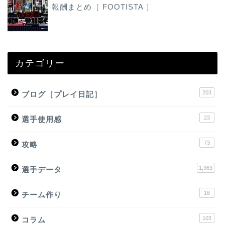
報酬まとめ［ FOOTISTA ］
カテゴリー
203
ブログ［プレイ日記］
23
選手使用感
73
攻略
1,963
選手データ
16
チーム作り
103
コラム