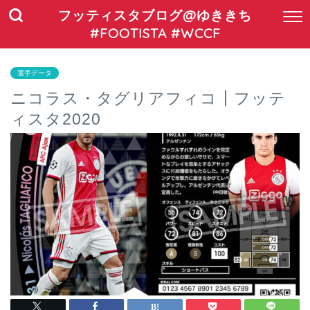
フッティスタブログ@ゆききち
#FOOTISTA #WCCF
選手データ
ニコラス・タグリアフィコ┃フッテ
ィスタ2020