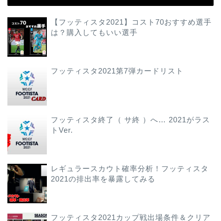
【フッティスタ2021】コスト70おすすめ選手
は？購入してもいい選手
フッティスタ2021第7弾カードリスト
フッティスタ終了（ サ終 ）へ… 2021がラス
トVer.
レギュラースカウト確率分析！フッティスタ
2021の排出率を暴露してみる
フッティスタ2021カップ戦出場条件＆クリア