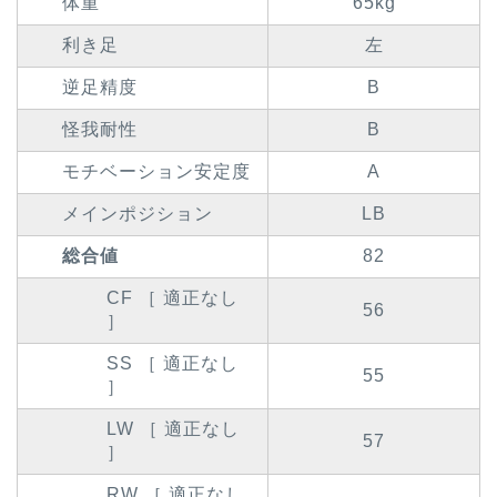
体重
65kg
利き足
左
逆足精度
B
怪我耐性
B
モチベーション安定度
A
メインポジション
LB
総合値
82
CF ［ 適正なし
56
］
SS ［ 適正なし
55
］
LW ［ 適正なし
57
］
RW ［ 適正なし