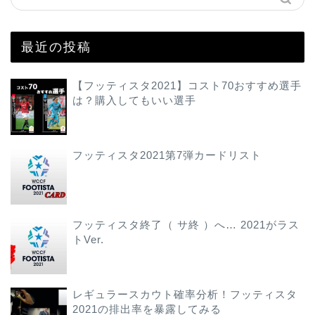
最近の投稿
【フッティスタ2021】コスト70おすすめ選手
は？購入してもいい選手
フッティスタ2021第7弾カードリスト
フッティスタ終了（ サ終 ）へ… 2021がラス
トVer.
レギュラースカウト確率分析！フッティスタ
2021の排出率を暴露してみる