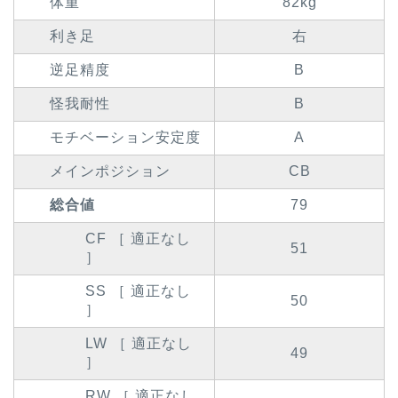
体重
82kg
利き足
右
逆足精度
B
怪我耐性
B
モチベーション安定度
A
メインポジション
CB
総合値
79
CF ［ 適正なし
51
］
SS ［ 適正なし
50
］
LW ［ 適正なし
49
］
RW ［ 適正なし