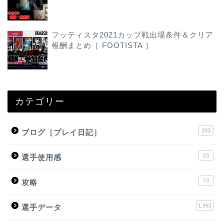
フッティスタ2021カップ戦出場条件＆クリア
報酬まとめ［ FOOTISTA ］
カテゴリー
203
ブログ［プレイ日記］
23
選手使用感
73
攻略
1,963
選手データ