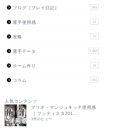
ブログ［プレイ日記］
203
選手使用感
23
攻略
73
選手データ
1,963
チーム作り
16
コラム
103
人気コンテンツ
マリオ・マンジュキッチ使用感
［ フッティスタ201...
3件のビュー