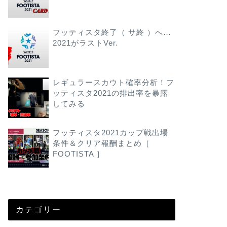
フッティスタ終了（ サ終 ）へ…
2021がラストVer.
レギュラースカウト確率分析！フ
ッティスタ2021の排出率を暴露
してみる
フッティスタ2021カップ戦出場
条件＆クリア報酬まとめ［
FOOTISTA ］
カテゴリー