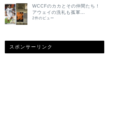
WCCFのカカとその仲間たち！
アウェイの洗礼も孤軍...
2件のビュー
スポンサーリンク