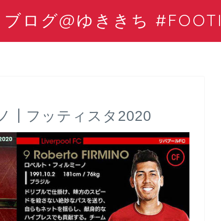
ログ@ゆききち #FOOTIS
┃フッティスタ2020