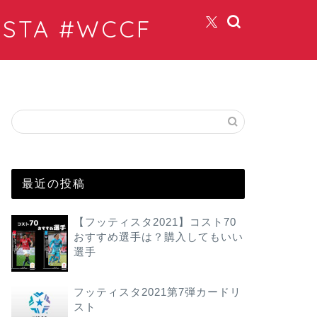
TA #WCCF
最近の投稿
【フッティスタ2021】コスト70
おすすめ選手は？購入してもいい
選手
フッティスタ2021第7弾カードリ
スト