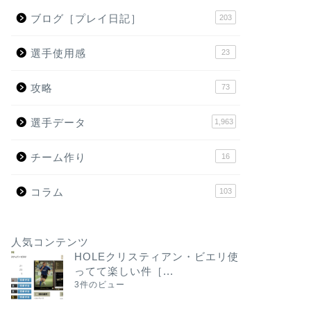
ブログ［プレイ日記］
203
選手使用感
23
攻略
73
選手データ
1,963
チーム作り
16
コラム
103
人気コンテンツ
HOLEクリスティアン・ビエリ使
ってて楽しい件［...
3件のビュー