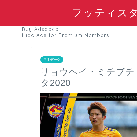
フッティスタブ
Buy Adspace
Hide Ads for Premium Members
選手データ
リョウヘイ・ミチブチ
タ2020