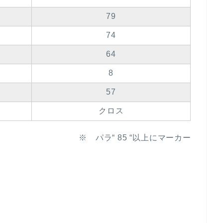
79
74
64
8
57
クロス
※ パラ“ 85 “以上にマーカー