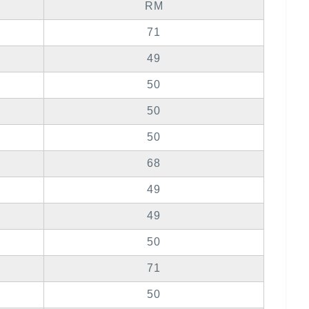
RM
71
49
50
50
50
68
49
49
50
71
50