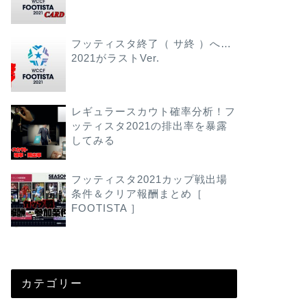
フッティスタ終了（ サ終 ）へ…
2021がラストVer.
レギュラースカウト確率分析！フ
ッティスタ2021の排出率を暴露
してみる
フッティスタ2021カップ戦出場
条件＆クリア報酬まとめ［
FOOTISTA ］
カテゴリー