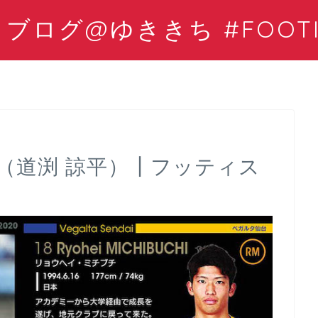
ログ@ゆききち #FOOTIS
（道渕 諒平）┃フッティス