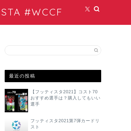
TA #WCCF
最近の投稿
【フッティスタ2021】コスト70
おすすめ選手は？購入してもいい
選手
フッティスタ2021第7弾カードリ
スト