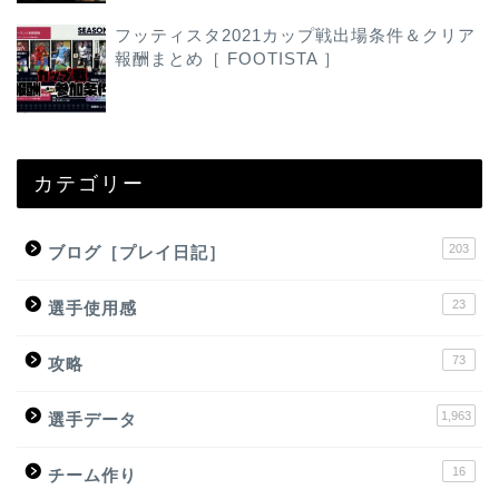
フッティスタ2021カップ戦出場条件＆クリア
報酬まとめ［ FOOTISTA ］
カテゴリー
203
ブログ［プレイ日記］
23
選手使用感
73
攻略
1,963
選手データ
16
チーム作り