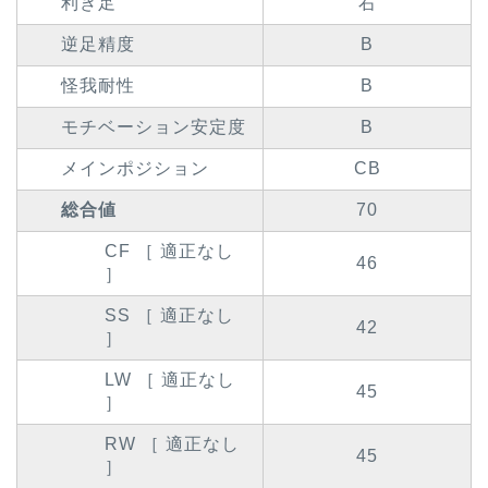
利き足
右
逆足精度
B
怪我耐性
B
モチベーション安定度
B
メインポジション
CB
総合値
70
CF ［ 適正なし
46
］
SS ［ 適正なし
42
］
LW ［ 適正なし
45
］
RW ［ 適正なし
45
］