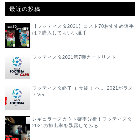
最近の投稿
【フッティスタ2021】コスト70おすすめ選手
は？購入してもいい選手
フッティスタ2021第7弾カードリスト
フッティスタ終了（ サ終 ）へ… 2021がラス
トVer.
レギュラースカウト確率分析！フッティスタ
2021の排出率を暴露してみる