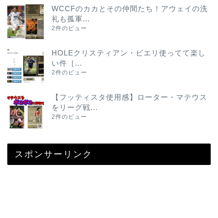
WCCFのカカとその仲間たち！アウェイの洗
礼も孤軍...
2件のビュー
HOLEクリスティアン・ビエリ使ってて楽し
い件［...
2件のビュー
【フッティスタ使用感】ローター・マテウス
をリーグ戦...
2件のビュー
スポンサーリンク