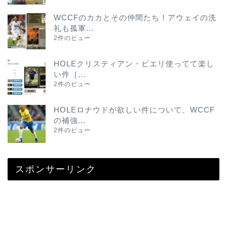
WCCFのカカとその仲間たち！アウェイの洗
礼も孤軍...
2件のビュー
HOLEクリスティアン・ビエリ使ってて楽し
い件［...
2件のビュー
HOLEロナウドが欲しい件について、WCCF
の補強...
2件のビュー
スポンサーリンク