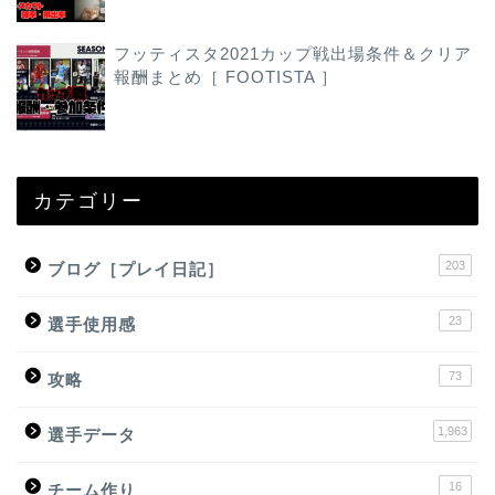
フッティスタ2021カップ戦出場条件＆クリア
報酬まとめ［ FOOTISTA ］
カテゴリー
203
ブログ［プレイ日記］
23
選手使用感
73
攻略
1,963
選手データ
16
チーム作り