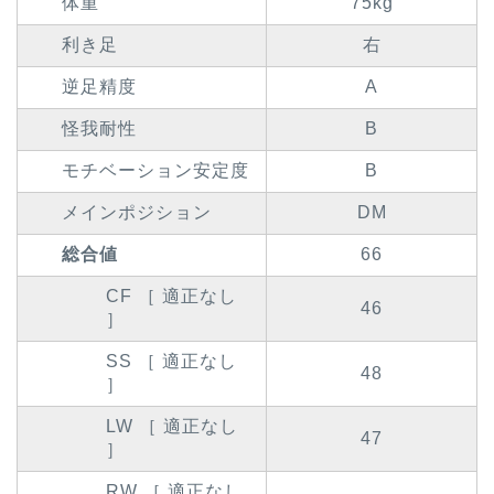
体重
75kg
利き足
右
逆足精度
A
怪我耐性
B
モチベーション安定度
B
メインポジション
DM
総合値
66
CF ［ 適正なし
46
］
SS ［ 適正なし
48
］
LW ［ 適正なし
47
］
RW ［ 適正なし