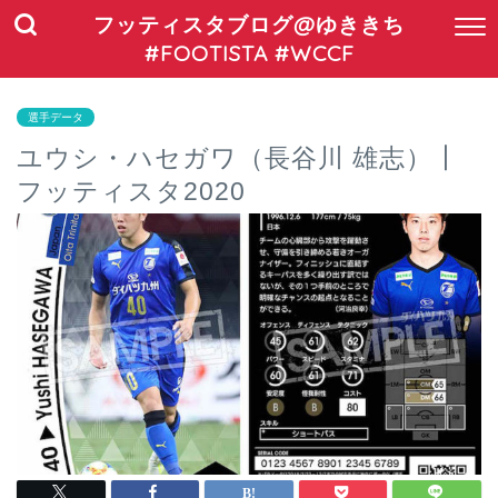
フッティスタブログ@ゆききち
#FOOTISTA #WCCF
選手データ
ユウシ・ハセガワ（長谷川 雄志）┃
フッティスタ2020