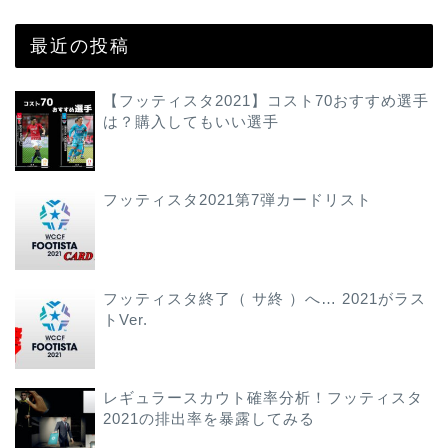
最近の投稿
【フッティスタ2021】コスト70おすすめ選手
は？購入してもいい選手
フッティスタ2021第7弾カードリスト
フッティスタ終了（ サ終 ）へ… 2021がラス
トVer.
レギュラースカウト確率分析！フッティスタ
2021の排出率を暴露してみる