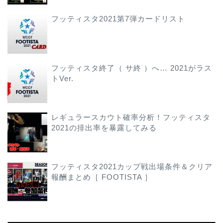
フッティスタ2021第7弾カードリスト
フッティスタ終了（ サ終 ）へ… 2021がラス
トVer.
レギュラースカウト確率分析！フッティスタ
2021の排出率を暴露してみる
フッティスタ2021カップ戦出場条件＆クリア
報酬まとめ［ FOOTISTA ］