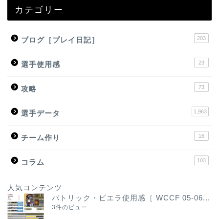
カテゴリー
203
ブログ［プレイ日記］
23
選手使用感
73
攻略
1,963
選手データ
16
チーム作り
103
コラム
人気コンテンツ
パトリック・ビエラ使用感［ WCCF 05-06...
3件のビュー