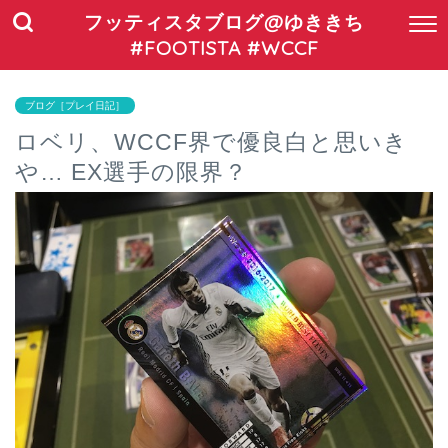
フッティスタブログ@ゆききち
#FOOTISTA #WCCF
ブログ［プレイ日記］
ロベリ、WCCF界で優良白と思いき
や… EX選手の限界？