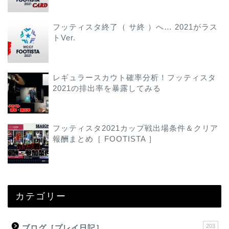
フッティスタ終了（ サ終 ）へ… 2021がラス
トVer.
レギュラースカウト確率分析！フッティスタ
2021の排出率を暴露してみる
フッティスタ2021カップ戦出場条件＆クリア
報酬まとめ［ FOOTISTA ］
カテゴリー
203
ブログ［プレイ日記］