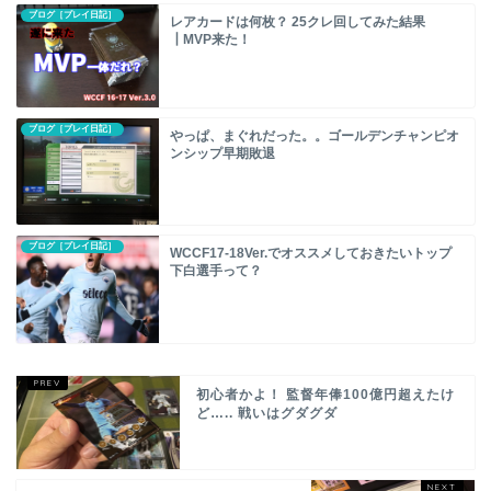
ブログ［プレイ日記］
レアカードは何枚？ 25クレ回してみた結果
┃MVP来た！
ブログ［プレイ日記］
やっぱ、まぐれだった。。ゴールデンチャンピオ
ンシップ早期敗退
ブログ［プレイ日記］
WCCF17-18Ver.でオススメしておきたいトップ
下白選手って？
初心者かよ！ 監督年俸100億円超えたけ
ど….. 戦いはグダグダ