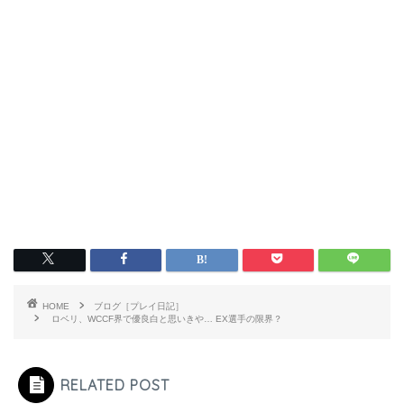
HOME
ブログ［プレイ日記］
ロベリ、WCCF界で優良白と思いきや… EX選手の限界？
RELATED POST