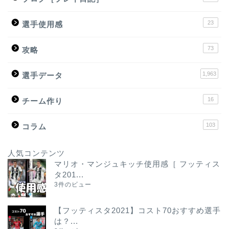
23
選手使用感
73
攻略
1,963
選手データ
16
チーム作り
103
コラム
人気コンテンツ
マリオ・マンジュキッチ使用感［ フッティス
タ201...
3件のビュー
【フッティスタ2021】コスト70おすすめ選手
は？...