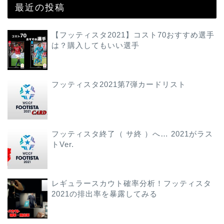
最近の投稿
【フッティスタ2021】コスト70おすすめ選手
は？購入してもいい選手
フッティスタ2021第7弾カードリスト
フッティスタ終了（ サ終 ）へ… 2021がラス
トVer.
レギュラースカウト確率分析！フッティスタ
2021の排出率を暴露してみる