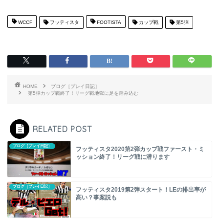
WCCF
フッティスタ
FOOTISTA
カップ戦
第5弾
HOME
ブログ［プレイ日記］
第5弾カップ戦終了！リーグ戦地獄に足を踏み込む
RELATED POST
ブログ［プレイ日記］
フッティスタ2020第2弾カップ戦ファースト・ミ
ッション終了！リーグ戦に潜ります
ブログ［プレイ日記］
フッティスタ2019第2弾スタート！LEの排出率が
高い？事案説も