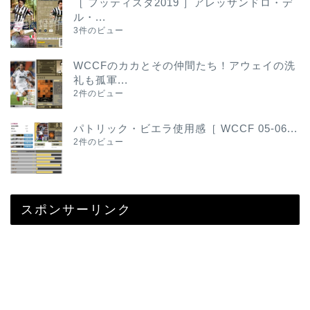
［ フッティスタ2019 ］アレッサンドロ・デ
ル・...
3件のビュー
WCCFのカカとその仲間たち！アウェイの洗
礼も孤軍...
2件のビュー
パトリック・ビエラ使用感［ WCCF 05-06...
2件のビュー
スポンサーリンク