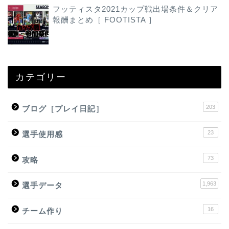
フッティスタ2021カップ戦出場条件＆クリア
報酬まとめ［ FOOTISTA ］
カテゴリー
203
ブログ［プレイ日記］
23
選手使用感
73
攻略
1,963
選手データ
16
チーム作り