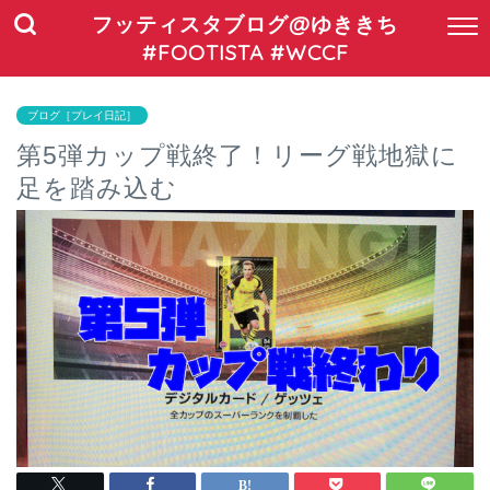
フッティスタブログ@ゆききち
#FOOTISTA #WCCF
ブログ［プレイ日記］
第5弾カップ戦終了！リーグ戦地獄に
足を踏み込む