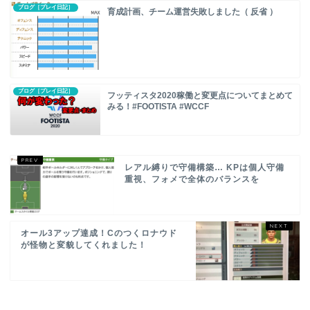
ブログ［プレイ日記］
育成計画、チーム運営失敗しました（ 反省 ）
ブログ［プレイ日記］
フッティスタ2020稼働と変更点についてまとめて
みる！#FOOTISTA #WCCF
レアル縛りで守備構築… KPは個人守備
重視、フォメで全体のバランスを
オール3アップ達成！Cのつくロナウド
が怪物と変貌してくれました！