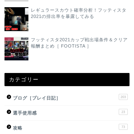
レギュラースカウト確率分析！フッティスタ
2021の排出率を暴露してみる
フッティスタ2021カップ戦出場条件＆クリア
報酬まとめ［ FOOTISTA ］
カテゴリー
203
ブログ［プレイ日記］
23
選手使用感
73
攻略