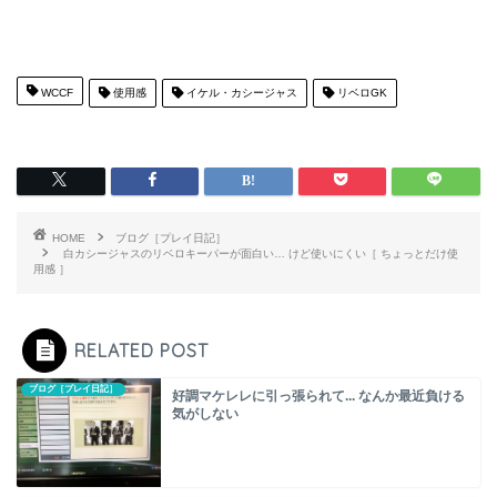
WCCF
使用感
イケル・カシージャス
リベロGK
HOME
ブログ［プレイ日記］
白カシージャスのリベロキーパーが面白い… けど使いにくい［ ちょっとだけ使
用感 ］
RELATED POST
ブログ［プレイ日記］
好調マケレレに引っ張られて... なんか最近負ける
気がしない