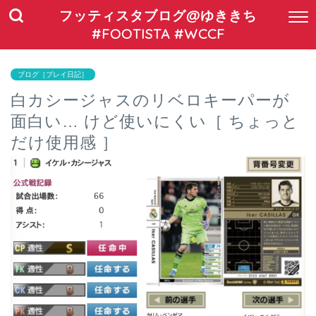
フッティスタブログ@ゆききち
#FOOTISTA #WCCF
ブログ［プレイ日記］
白カシージャスのリベロキーパーが
面白い… けど使いにくい［ ちょっと
だけ使用感 ］