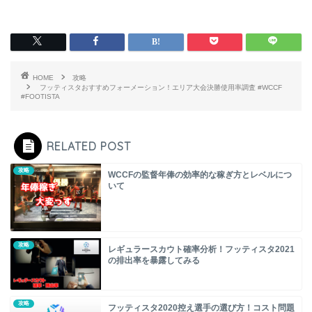
HOME
攻略
フッティスタおすすめフォーメーション！エリア大会決勝使用率調査 #WCCF
#FOOTISTA
RELATED POST
攻略
WCCFの監督年俸の効率的な稼ぎ方とレベルにつ
いて
攻略
レギュラースカウト確率分析！フッティスタ2021
の排出率を暴露してみる
攻略
フッティスタ2020控え選手の選び方！コスト問題