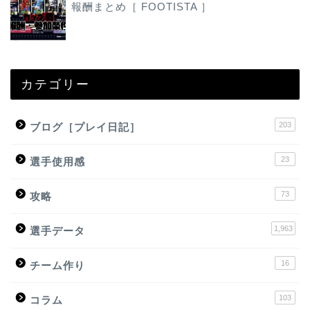
報酬まとめ［ FOOTISTA ］
カテゴリー
203
ブログ［プレイ日記］
23
選手使用感
73
攻略
1,963
選手データ
16
チーム作り
103
コラム