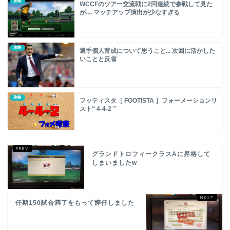
攻略
WCCFのツアー交流戦に2回連続で参戦して見た
が.... マッチアップ演出が少なすぎる
攻略
選手個人育成について思うこと... 次回に活かした
いことと反省
攻略
フッティスタ［ FOOTISTA ］フォーメーションリ
スト“ 4-4-2 ”
グランドトロフィークラスAに昇格して
しまいましたw
任期150試合満了をもって辞任しました