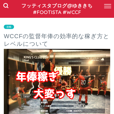
フッティスタブログ@ゆききち
#FOOTISTA #WCCF
攻略
WCCFの監督年俸の効率的な稼ぎ方と
レベルについて