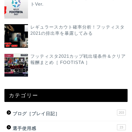
トVer.
レギュラースカウト確率分析！フッティスタ
2021の排出率を暴露してみる
フッティスタ2021カップ戦出場条件＆クリア
報酬まとめ［ FOOTISTA ］
カテゴリー
203
ブログ［プレイ日記］
23
選手使用感