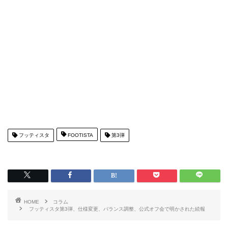
フッティスタ
FOOTISTA
第3弾
HOME
コラム
フッティスタ第3弾、仕様変更、バランス調整、公式オフ会で明かされた続報