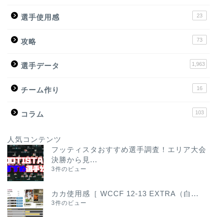
23
選手使用感
73
攻略
1,963
選手データ
16
チーム作り
103
コラム
人気コンテンツ
フッティスタおすすめ選手調査！エリア大会
決勝から見...
3件のビュー
カカ使用感［ WCCF 12-13 EXTRA（白...
3件のビュー