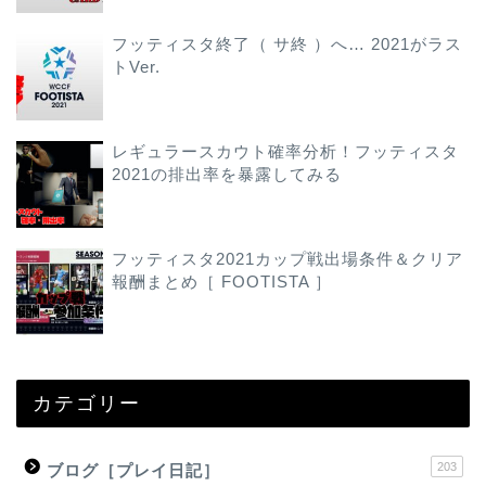
フッティスタ終了（ サ終 ）へ… 2021がラス
トVer.
レギュラースカウト確率分析！フッティスタ
2021の排出率を暴露してみる
フッティスタ2021カップ戦出場条件＆クリア
報酬まとめ［ FOOTISTA ］
カテゴリー
203
ブログ［プレイ日記］