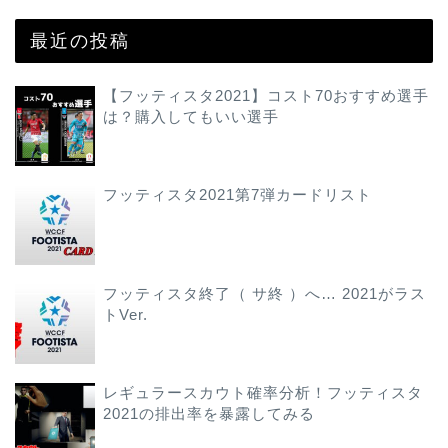
最近の投稿
【フッティスタ2021】コスト70おすすめ選手
は？購入してもいい選手
フッティスタ2021第7弾カードリスト
フッティスタ終了（ サ終 ）へ… 2021がラス
トVer.
レギュラースカウト確率分析！フッティスタ
2021の排出率を暴露してみる