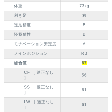
体重
73kg
利き足
右
逆足精度
B
怪我耐性
B
モチベーション安定度
A
メインポジション
RB
総合値
87
CF ［ 適正なし
56
］
SS ［ 適正なし
61
］
LW ［ 適正なし
61
］