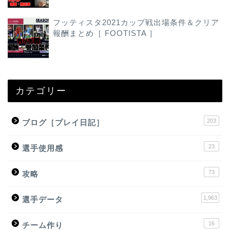
フッティスタ2021カップ戦出場条件＆クリア
報酬まとめ［ FOOTISTA ］
カテゴリー
203
ブログ［プレイ日記］
23
選手使用感
73
攻略
1,963
選手データ
16
チーム作り