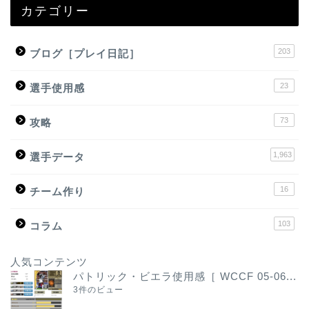
カテゴリー
203
ブログ［プレイ日記］
23
選手使用感
73
攻略
1,963
選手データ
16
チーム作り
103
コラム
人気コンテンツ
パトリック・ビエラ使用感［ WCCF 05-06...
3件のビュー