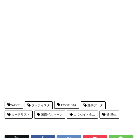
WCCF
フッティスタ
FOOTISTA
選手データ
カードリスト
湘南ベルマーレ
コウセイ・タニ
谷 晃生