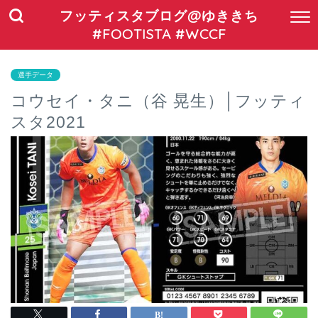
フッティスタブログ@ゆききち
#FOOTISTA #WCCF
選手データ
コウセイ・タニ（谷 晃生）│フッティ
スタ2021