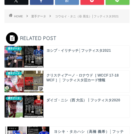
HOME
選手データ
コウセイ・タニ（谷 晃生）│フッティスタ2021
RELATED POST
選手データ
ヨシプ・イリチッチ│フッティスタ2021
選手データ
クリスティアーノ・ロナウド［ WCCF 17-18
WCF ］│ フッティスタ旧カード情報
選手データ
ダイゴ・ニシ（西 大伍）┃フッティスタ2020
ヨシキ・タカハシ（高橋 義希）│フッテ