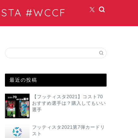
TA #WCCF
最近の投稿
【フッティスタ2021】コスト70
おすすめ選手は？購入してもいい
選手
フッティスタ2021第7弾カードリ
スト