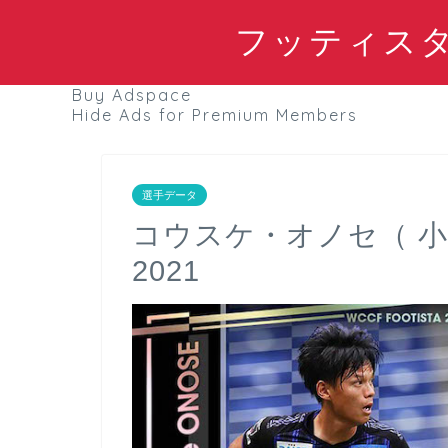
フッティスタブ
Buy Adspace
Hide Ads for Premium Members
選手データ
コウスケ・オノセ（ 小
2021