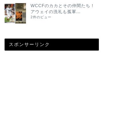
WCCFのカカとその仲間たち！
アウェイの洗礼も孤軍...
2件のビュー
スポンサーリンク