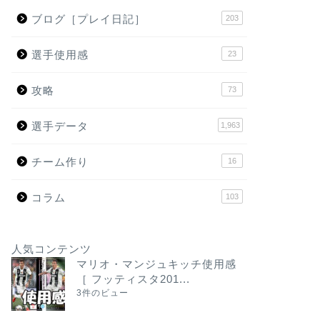
ブログ［プレイ日記］
203
選手使用感
23
攻略
73
選手データ
1,963
チーム作り
16
コラム
103
人気コンテンツ
マリオ・マンジュキッチ使用感
［ フッティスタ201...
3件のビュー