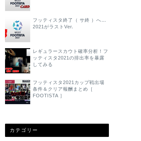
フッティスタ終了（ サ終 ）へ…
2021がラストVer.
レギュラースカウト確率分析！フ
ッティスタ2021の排出率を暴露
してみる
フッティスタ2021カップ戦出場
条件＆クリア報酬まとめ［
FOOTISTA ］
カテゴリー