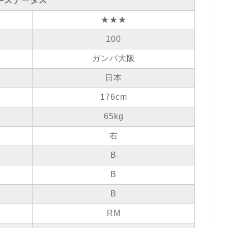
手ステータス
★★★
100
ガンバ大阪
日本
176cm
65kg
右
B
B
B
RM