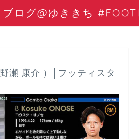
ログ@ゆききち #FOOTIS
野瀬 康介 ）│フッティスタ