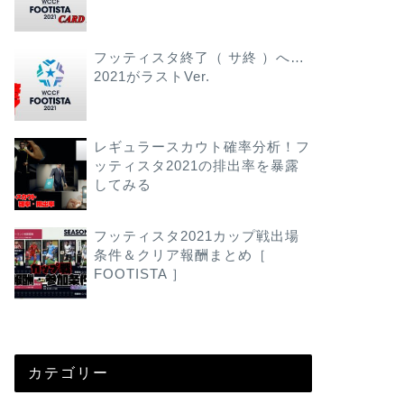
フッティスタ終了（ サ終 ）へ…
2021がラストVer.
レギュラースカウト確率分析！フ
ッティスタ2021の排出率を暴露
してみる
フッティスタ2021カップ戦出場
条件＆クリア報酬まとめ［
FOOTISTA ］
カテゴリー