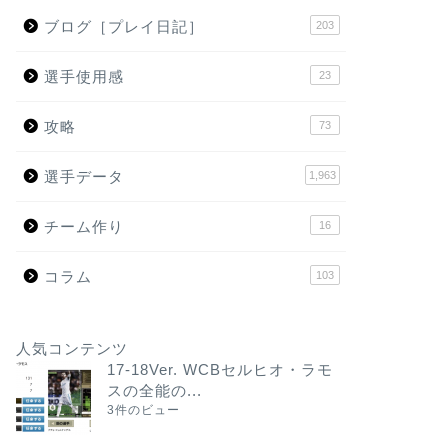
ブログ［プレイ日記］
203
選手使用感
23
攻略
73
選手データ
1,963
チーム作り
16
コラム
103
人気コンテンツ
17-18Ver. WCBセルヒオ・ラモ
スの全能の...
3件のビュー