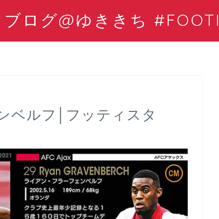
ログ@ゆききち #FOOTIS
ンベルフ│フッティスタ