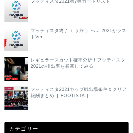
フッティスタ2021第7弾カードリスト
フッティスタ終了（ サ終 ）へ… 2021がラス
トVer.
レギュラースカウト確率分析！フッティスタ
2021の排出率を暴露してみる
フッティスタ2021カップ戦出場条件＆クリア
報酬まとめ［ FOOTISTA ］
カテゴリー