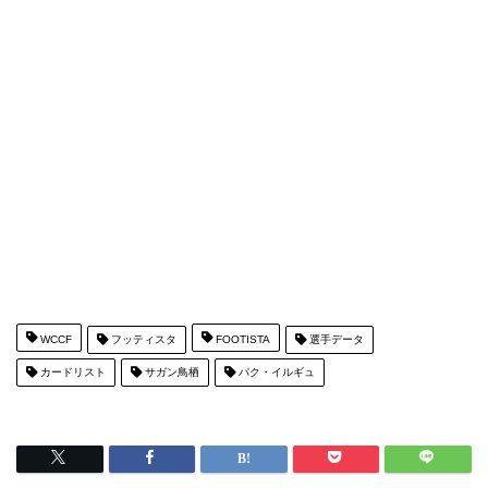
WCCF
フッティスタ
FOOTISTA
選手データ
カードリスト
サガン鳥栖
パク・イルギュ