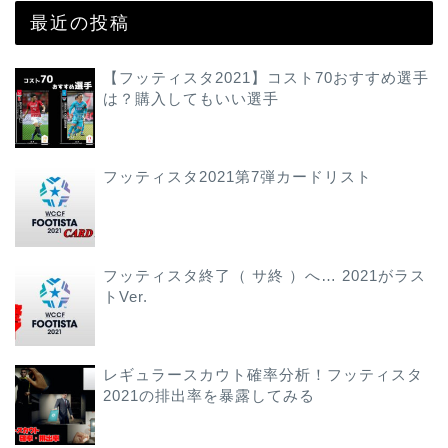
最近の投稿
【フッティスタ2021】コスト70おすすめ選手
は？購入してもいい選手
フッティスタ2021第7弾カードリスト
フッティスタ終了（ サ終 ）へ… 2021がラス
トVer.
レギュラースカウト確率分析！フッティスタ
2021の排出率を暴露してみる