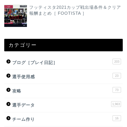
フッティスタ2021カップ戦出場条件＆クリア
報酬まとめ［ FOOTISTA ］
カテゴリー
203
ブログ［プレイ日記］
23
選手使用感
73
攻略
1,963
選手データ
16
チーム作り