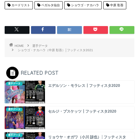
カードリスト
ベガルタ仙台
ショウゴ・ナカハラ
中原 彰吾
HOME
選手データ
ショウゴ・ナカハラ（中原 彰吾）│フッティスタ2021
RELATED POST
選手データ
エデルソン・モラレス┃フッティスタ2020
選手データ
セルジ・ブスケッツ┃フッティスタ2020
選手データ
リョウヤ・オガワ（小川 諒也）│フッティスタ