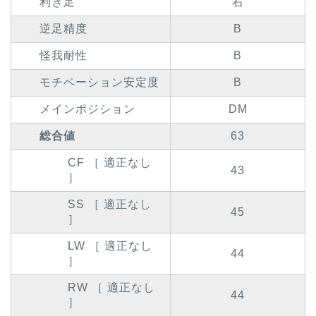
利き足
右
逆足精度
B
怪我耐性
B
モチベーション安定度
B
メインポジション
DM
総合値
63
CF ［ 適正なし
43
］
SS ［ 適正なし
45
］
LW ［ 適正なし
44
］
RW ［ 適正なし
44
］