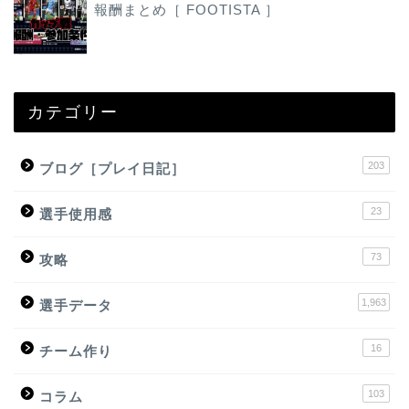
報酬まとめ［ FOOTISTA ］
カテゴリー
203
ブログ［プレイ日記］
23
選手使用感
73
攻略
1,963
選手データ
16
チーム作り
103
コラム