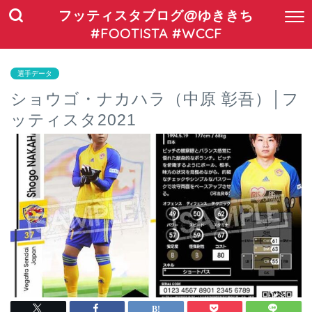
フッティスタブログ@ゆききち
#FOOTISTA #WCCF
選手データ
ショウゴ・ナカハラ（中原 彰吾）│フ
ッティスタ2021