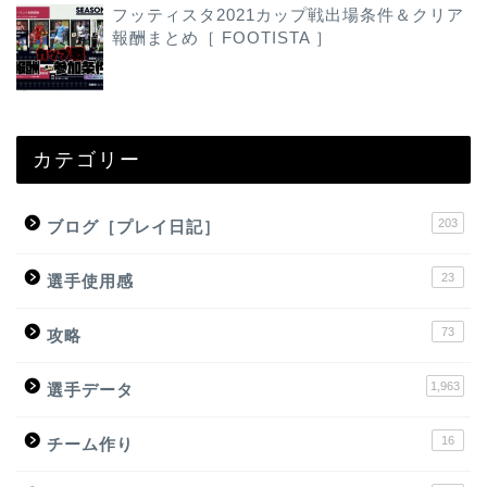
フッティスタ2021カップ戦出場条件＆クリア
報酬まとめ［ FOOTISTA ］
カテゴリー
203
ブログ［プレイ日記］
23
選手使用感
73
攻略
1,963
選手データ
16
チーム作り