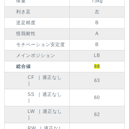
体重
73kg
利き足
左
逆足精度
B
怪我耐性
A
モチベーション安定度
B
メインポジション
LB
総合値
88
CF ［ 適正なし
63
］
SS ［ 適正なし
60
］
LW ［ 適正なし
62
］
RW ［ 適正なし