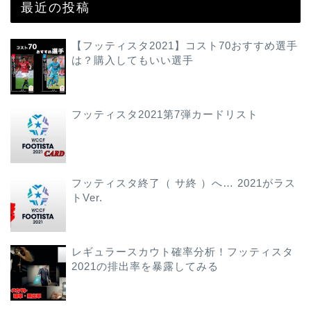
最近の投稿
【フッティスタ2021】コスト70おすすめ選手
は？購入してもいい選手
フッティスタ2021第7弾カードリスト
フッティスタ終了（ サ終 ）へ… 2021がラス
トVer.
レギュラースカウト確率分析！フッティスタ
2021の排出率を暴露してみる