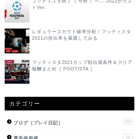
フッティスタ終了（ サ終 ）へ… 2021がラス
トVer.
レギュラースカウト確率分析！フッティスタ
2021の排出率を暴露してみる
フッティスタ2021カップ戦出場条件＆クリア
報酬まとめ［ FOOTISTA ］
カテゴリー
203
ブログ［プレイ日記］
23
選手使用感