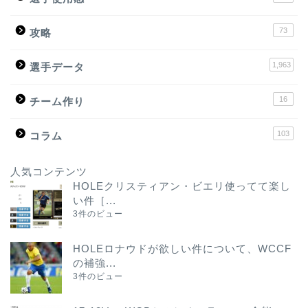
73
攻略
1,963
選手データ
16
チーム作り
103
コラム
人気コンテンツ
HOLEクリスティアン・ビエリ使ってて楽し
い件［...
3件のビュー
HOLEロナウドが欲しい件について、WCCF
の補強...
3件のビュー