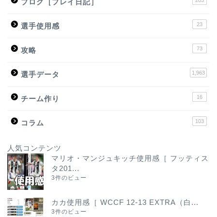
ブログ［プレイ日記］
23
選手使用感
73
攻略
1,963
選手データ
16
チーム作り
103
コラム
人気コンテンツ
マリオ・マンジュキッチ使用感［ フッティス
タ201...
3件のビュー
カカ使用感［ WCCF 12-13 EXTRA（白...
3件のビュー