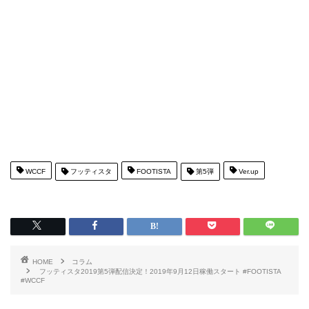
WCCF
フッティスタ
FOOTISTA
第5弾
Ver.up
HOME
コラム
フッティスタ2019第5弾配信決定！2019年9月12日稼働スタート #FOOTISTA
#WCCF