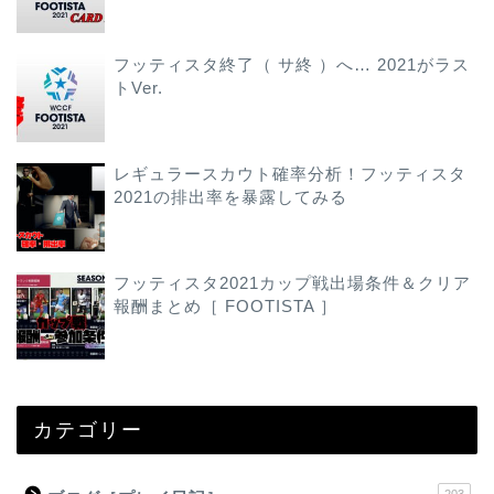
フッティスタ終了（ サ終 ）へ… 2021がラス
トVer.
レギュラースカウト確率分析！フッティスタ
2021の排出率を暴露してみる
フッティスタ2021カップ戦出場条件＆クリア
報酬まとめ［ FOOTISTA ］
カテゴリー
203