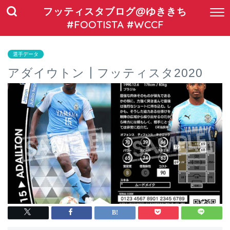
フッティスタブログ@ゆききち
#FOOTISTA #WCCF
選手データ
アダイウトン┃フッティスタ2020