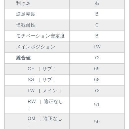
利き足
右
逆足精度
B
怪我耐性
C
モチベーション安定度
B
メインポジション
LW
総合値
72
CF ［ サブ ］
69
SS ［ サブ ］
68
LW ［ メイン ］
72
RW ［ 適正なし
51
］
OM ［ 適正なし
50
］