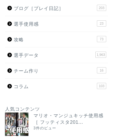
ブログ［プレイ日記］
203
選手使用感
23
攻略
73
選手データ
1,963
チーム作り
16
コラム
103
人気コンテンツ
マリオ・マンジュキッチ使用感
［ フッティスタ201...
3件のビュー