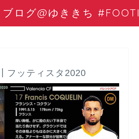
ログ@ゆききち #FOOTIS
フッティスタ2020