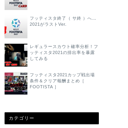
フッティスタ終了（ サ終 ）へ…
2021がラストVer.
レギュラースカウト確率分析！フ
ッティスタ2021の排出率を暴露
してみる
フッティスタ2021カップ戦出場
条件＆クリア報酬まとめ［
FOOTISTA ］
カテゴリー