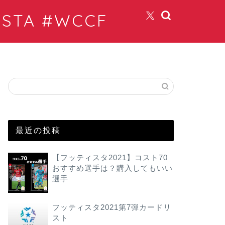
TA #WCCF
最近の投稿
【フッティスタ2021】コスト70
おすすめ選手は？購入してもいい
選手
フッティスタ2021第7弾カードリ
スト