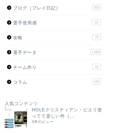
ブログ［プレイ日記］
203
選手使用感
23
攻略
73
選手データ
1,963
チーム作り
16
コラム
103
人気コンテンツ
HOLEクリスティアン・ビエリ使
ってて楽しい件［...
3件のビュー