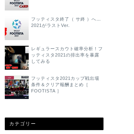
フッティスタ終了（ サ終 ）へ…
2021がラストVer.
レギュラースカウト確率分析！フ
ッティスタ2021の排出率を暴露
してみる
フッティスタ2021カップ戦出場
条件＆クリア報酬まとめ［
FOOTISTA ］
カテゴリー