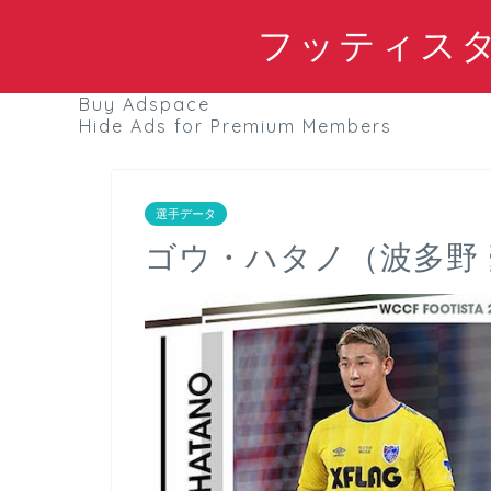
フッティスタブ
Buy Adspace
Hide Ads for Premium Members
選手データ
ゴウ・ハタノ（波多野 