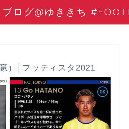
ログ@ゆききち #FOOTIS
豪）│フッティスタ2021