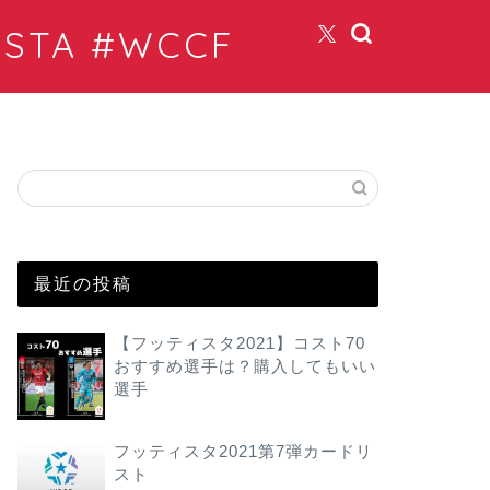
TA #WCCF
最近の投稿
【フッティスタ2021】コスト70
おすすめ選手は？購入してもいい
選手
フッティスタ2021第7弾カードリ
スト