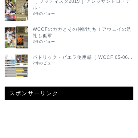
［ フッティスタ2019 ］アレッサンドロ・デ
ル・...
3件のビュー
WCCFのカカとその仲間たち！アウェイの洗
礼も孤軍...
2件のビュー
パトリック・ビエラ使用感［ WCCF 05-06...
2件のビュー
スポンサーリンク