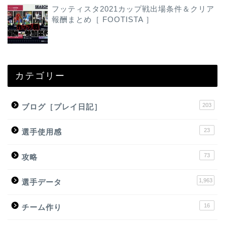
フッティスタ2021カップ戦出場条件＆クリア
報酬まとめ［ FOOTISTA ］
カテゴリー
203
ブログ［プレイ日記］
23
選手使用感
73
攻略
1,963
選手データ
16
チーム作り