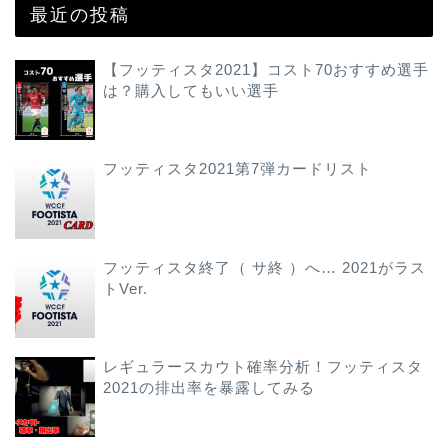
最近の投稿
【フッティスタ2021】コスト70おすすめ選手
は？購入してもいい選手
フッティスタ2021第7弾カードリスト
フッティスタ終了（ サ終 ）へ… 2021がラス
トVer.
レギュラースカウト確率分析！フッティスタ
2021の排出率を暴露してみる