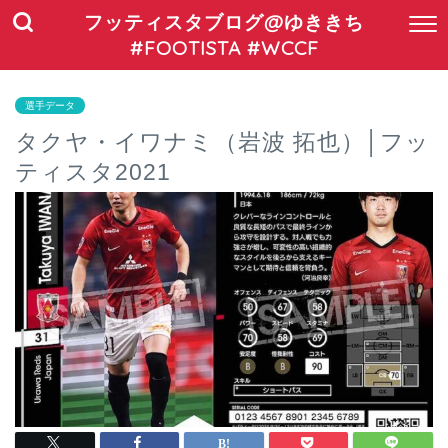
フッティスタブログ@ゆききち
#FOOTISTA #WCCF
選手データ
タクヤ・イワナミ（岩波 拓也）│フッ
ティスタ2021