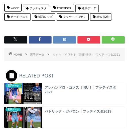
WCCF
フッティスタ
FOOTISTA
選手データ
カードリスト
浦和レッズ
タクヤ・イワナミ
岩波 拓也
HOME
選手データ
タクヤ・イワナミ（岩波 拓也）│フッティスタ2021
RELATED POST
選手データ
アレハンドロ・ゴメス［ RU ］│フッティスタ
2021
選手データ
パトリック・ガバロン┃フッティスタ2019