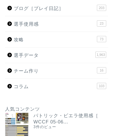
ブログ［プレイ日記］
203
選手使用感
23
攻略
73
選手データ
1,963
チーム作り
16
コラム
103
人気コンテンツ
パトリック・ビエラ使用感［
WCCF 05-06...
3件のビュー