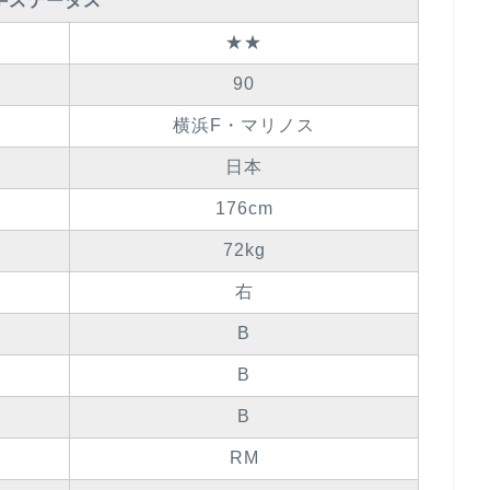
手ステータス
★★
90
横浜F・マリノス
日本
176cm
72kg
右
B
B
B
RM