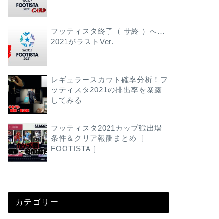
フッティスタ終了（ サ終 ）へ…
2021がラストVer.
レギュラースカウト確率分析！フ
ッティスタ2021の排出率を暴露
してみる
フッティスタ2021カップ戦出場
条件＆クリア報酬まとめ［
FOOTISTA ］
カテゴリー