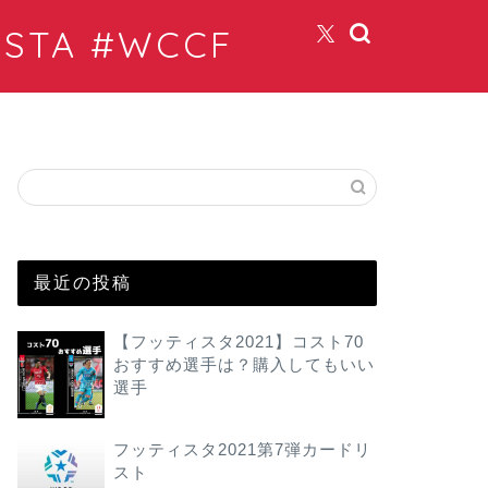
TA #WCCF
最近の投稿
【フッティスタ2021】コスト70
おすすめ選手は？購入してもいい
選手
フッティスタ2021第7弾カードリ
スト