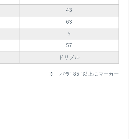
43
63
5
57
ドリブル
※ パラ“ 85 “以上にマーカー