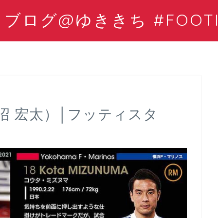
ログ@ゆききち #FOOTIS
沼 宏太）│フッティスタ