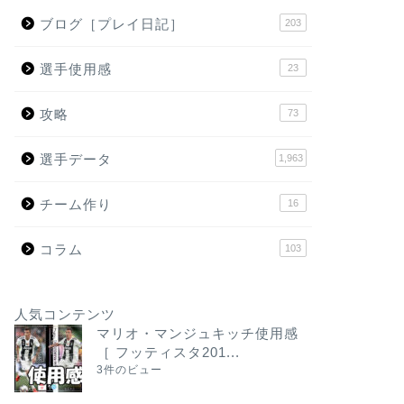
ブログ［プレイ日記］
203
選手使用感
23
攻略
73
選手データ
1,963
チーム作り
16
コラム
103
人気コンテンツ
マリオ・マンジュキッチ使用感
［ フッティスタ201...
3件のビュー