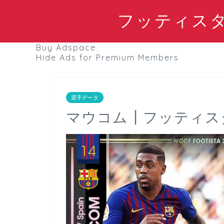
フッティスタブ
Buy Adspace
Hide Ads for Premium Members
選手データ
マウコム┃フッティスタ