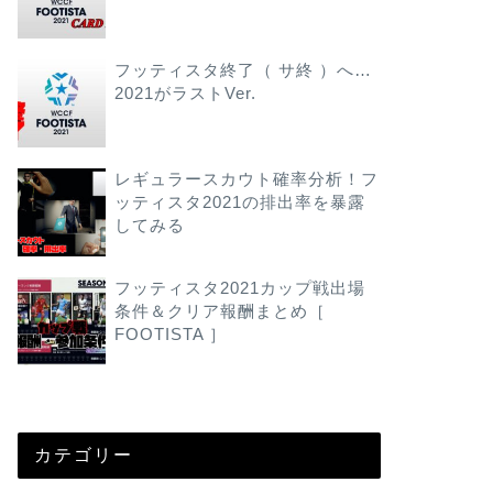
フッティスタ終了（ サ終 ）へ…
2021がラストVer.
レギュラースカウト確率分析！フ
ッティスタ2021の排出率を暴露
してみる
フッティスタ2021カップ戦出場
条件＆クリア報酬まとめ［
FOOTISTA ］
カテゴリー