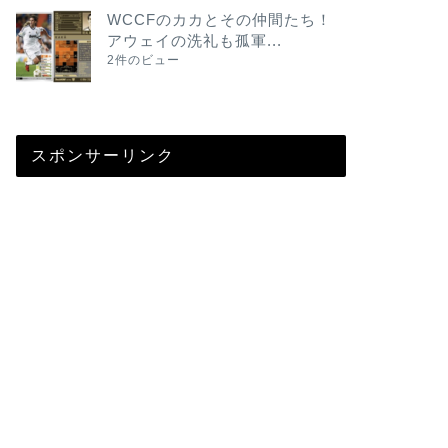
WCCFのカカとその仲間たち！
アウェイの洗礼も孤軍...
2件のビュー
スポンサーリンク