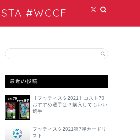
TA #WCCF
最近の投稿
【フッティスタ2021】コスト70
おすすめ選手は？購入してもいい
選手
フッティスタ2021第7弾カードリ
スト