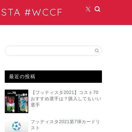
TA #WCCF
最近の投稿
【フッティスタ2021】コスト70
おすすめ選手は？購入してもいい
選手
フッティスタ2021第7弾カードリ
スト