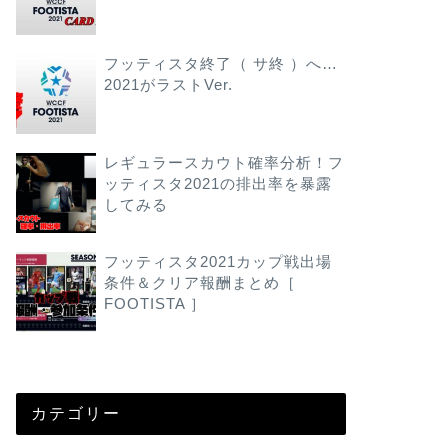
フッティスタ終了（ サ終 ）へ…
2021がラストVer.
レギュラースカウト確率分析！フ
ッティスタ2021の排出率を暴露
してみる
フッティスタ2021カップ戦出場
条件＆クリア報酬まとめ［
FOOTISTA ］
カテゴリー