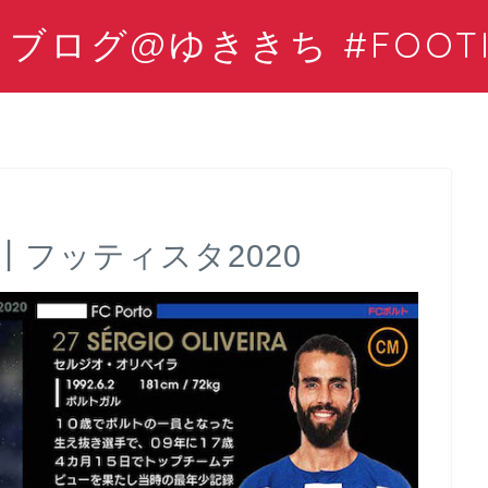
ログ@ゆききち #FOOTIS
フッティスタ2020