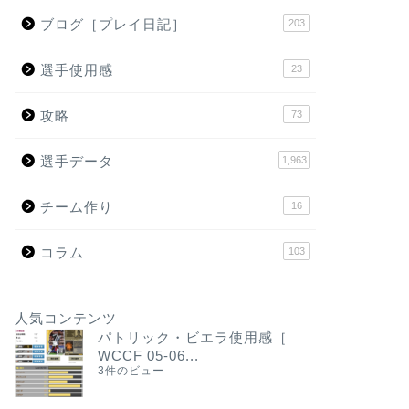
ブログ［プレイ日記］
203
選手使用感
23
攻略
73
選手データ
1,963
チーム作り
16
コラム
103
人気コンテンツ
パトリック・ビエラ使用感［
WCCF 05-06...
3件のビュー