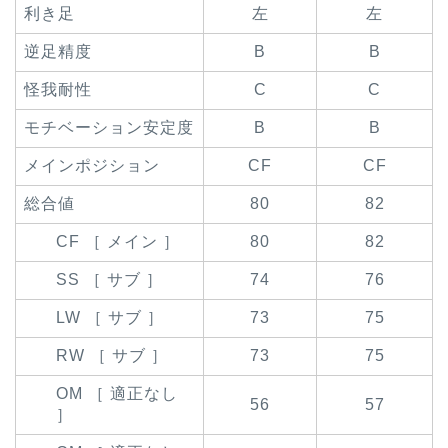
利き足
左
左
逆足精度
B
B
怪我耐性
C
C
モチベーション安定度
B
B
メインポジション
CF
CF
総合値
80
82
CF ［ メイン ］
80
82
SS ［ サブ ］
74
76
LW ［ サブ ］
73
75
RW ［ サブ ］
73
75
OM ［ 適正なし
56
57
］