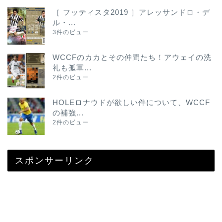
［ フッティスタ2019 ］アレッサンドロ・デ
ル・...
3件のビュー
WCCFのカカとその仲間たち！アウェイの洗
礼も孤軍...
2件のビュー
HOLEロナウドが欲しい件について、WCCF
の補強...
2件のビュー
スポンサーリンク