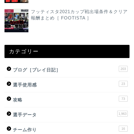
フッティスタ2021カップ戦出場条件＆クリア
報酬まとめ［ FOOTISTA ］
カテゴリー
203
ブログ［プレイ日記］
23
選手使用感
73
攻略
1,963
選手データ
16
チーム作り