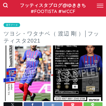
フッティスタブログ@ゆききち
#FOOTISTA #WCCF
選手データ
ツヨシ・ワタナベ（ 渡辺 剛 ）│フッ
ティスタ2021