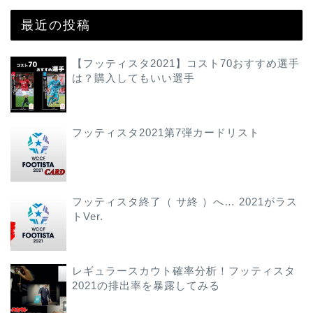
最近の投稿
【フッティスタ2021】コスト70おすすめ選手
は？購入してもいい選手
フッティスタ2021第7弾カードリスト
フッティスタ終了（ サ終 ）へ… 2021がラス
トVer.
レギュラースカウト確率分析！フッティスタ
2021の排出率を暴露してみる