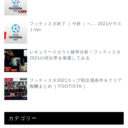
フッティスタ終了（ サ終 ）へ… 2021がラス
トVer.
レギュラースカウト確率分析！フッティスタ
2021の排出率を暴露してみる
フッティスタ2021カップ戦出場条件＆クリア
報酬まとめ［ FOOTISTA ］
カテゴリー