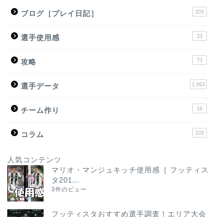
203
ブログ［プレイ日記］
23
選手使用感
73
攻略
1,963
選手データ
16
チーム作り
103
コラム
人気コンテンツ
マリオ・マンジュキッチ使用感［ フッティス
タ201...
3件のビュー
フッティスタおすすめ選手調査！エリア大会